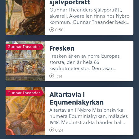
självporträtt
Gunnar Theanders självporträtt,
akvarell. Akvarellen finns hos Nybro
kommun. Gunnar Theander besk...
0:50
Fresken
Gunnar Theander
Fresken är en av norra Europas
största, den är hela 66
kvadratmeter stor. Den visar
Nybros histor...
1:44
Altartavla i
Gunnar Theander
Equmeniakyrkan
Altartavlan i Nybro Missionskyrka,
numera Equminiakyrkan, målades
1948. Med utsträckta händer häl...
0:24