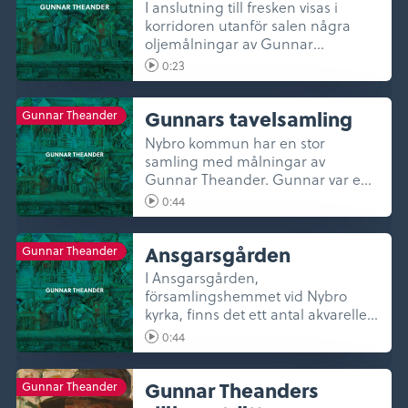
I anslutning till fresken visas i
korridoren utanför salen några
oljemålningar av Gunnar
Theander...
0:23
Gunnars tavelsamling
Gunnar Theander
Nybro kommun har en stor
samling med målningar av
Gunnar Theander. Gunnar var en
produktiv konstn...
0:44
Ansgarsgården
Gunnar Theander
I Ansgarsgården,
församlingshemmet vid Nybro
kyrka, finns det ett antal akvareller
av Gunnar Thea...
0:44
Gunnar Theanders
Gunnar Theander