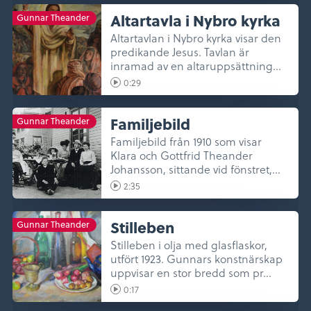
Altartavla i Nybro kyrka
Gunnar Theander
Altartavlan i Nybro kyrka visar den
predikande Jesus. Tavlan är
inramad av en altaruppsättning
av...
0:29
Familjebild
Gunnar Theander
Familjebild från 1910 som visar
Klara och Gottfrid Theander
Johansson, sittande vid fönstret,
til...
2:35
Stilleben
Gunnar Theander
Stilleben i olja med glasflaskor,
utfört 1923. Gunnars konstnärskap
uppvisar en stor bredd som pr...
0:17