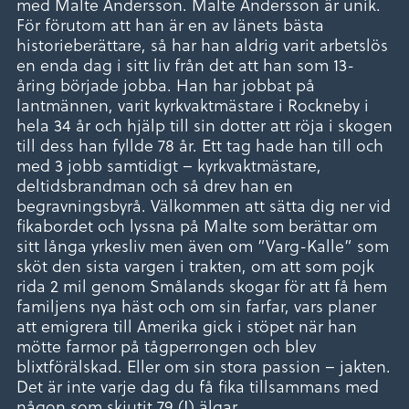
med Malte Andersson. Malte Andersson är unik.
För förutom att han är en av länets bästa
historieberättare, så har han aldrig varit arbetslös
en enda dag i sitt liv från det att han som 13-
åring började jobba. Han har jobbat på
lantmännen, varit kyrkvaktmästare i Rockneby i
hela 34 år och hjälp till sin dotter att röja i skogen
till dess han fyllde 78 år. Ett tag hade han till och
med 3 jobb samtidigt – kyrkvaktmästare,
deltidsbrandman och så drev han en
begravningsbyrå. Välkommen att sätta dig ner vid
fikabordet och lyssna på Malte som berättar om
sitt långa yrkesliv men även om ”Varg-Kalle” som
sköt den sista vargen i trakten, om att som pojk
rida 2 mil genom Smålands skogar för att få hem
familjens nya häst och om sin farfar, vars planer
att emigrera till Amerika gick i stöpet när han
mötte farmor på tågperrongen och blev
blixtförälskad. Eller om sin stora passion – jakten.
Det är inte varje dag du få fika tillsammans med
någon som skjutit 79 (!) älgar…