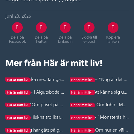
juni 23, 2025
Dela på
Dela på
Dela på
Skicka till
Kopiera
Facebook
Twitter
Linkedin
e-post
länken
Mer från Här är mitt liv!
Orrefors – Fika med Järngänget
Emmaboda – ”Nog är det bra lustigt…”
Här är mitt liv!
Här är mitt liv!
Algutsboda – I Algutsboda blir man gammal…
Långasjö – Att känna sig ung i sinnet, tjuriga kor och vilka minnen ett gammalt livstycke väcker till liv
Här är mitt liv!
Här är mitt liv!
Långasjö – ”Om priset på kaffe, gamla skrönor, bingo och vad gör egentligen en sömmerska ?”
Mönsterås – Om John i Muren och om att vara ”inte jätteduktig men mångsidig.”
Här är mitt liv!
Här är mitt liv!
Vissefjärda – Ilskna trollkärringar, potatislov och en pärlfabrik – välkommen till Vissefjärda!
Prästkullen – ”Mönsterås har de bästa spökhistorierna…”
Här är mitt liv!
Här är mitt liv!
Torsås – ”Jag har gått på gatan i 54 år…”
Borgholm – Om hur en välkomnande sport med anor från 1200-talet kan förändra tillvaron…
Här är mitt liv!
Här är mitt liv!