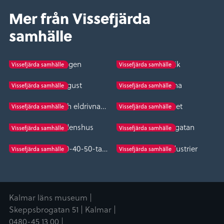
Mer från Vissefjärda
samhälle
Dollarkungen
Pell-Erik
Vissefjärda samhälle
Vissefjärda samhälle
Sjung-August
Loa-Lena
Vissefjärda samhälle
Vissefjärda samhälle
Bobinfabriken och eldrivna Kvarnen
Sågverket
Vissefjärda samhälle
Vissefjärda samhälle
Gammalt ordenshus
Hantverkargatan
Vissefjärda samhälle
Vissefjärda samhälle
Småbutiker på 30-40-50-talet
Verda Träindustrier
Vissefjärda samhälle
Vissefjärda samhälle
Kalmar läns museum |
Skeppsbrogatan 51 | Kalmar |
0480-45 13 00 |