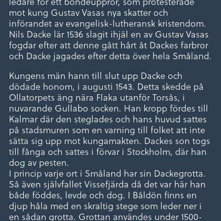
ledare för ett bondeuppror, som protesterade
mot kung Gustav Vasas nya skatter och
införandet av evangelisk-lutheransk kristendom.
Nils Dacke lär 1536 slagit ihjäl en av Gustav Vasas
fogdar efter att denne gått hårt åt Dackes farbror
och Dacke jagades efter detta över hela Småland.
Kungens män hann till slut upp Dacke och
dödade honom, i augusti 1543. Detta skedde på
Ollatorpets äng nära Flaka utanför Torsås, i
nuvarande Gullabo socken. Han kropp fördes till
Kalmar där den steglades och hans huvud sattes
på stadsmuren som en varning till folket att inte
sätta sig upp mot kungamakten. Dackes son togs
till fånga och sattes i förvar i Stockholm, där han
dog av pesten.
I princip varje ort i Småland har sin Dackegrotta.
Så även självfallet Vissefjärda då det var här han
både föddes, levde och dog. I Båldön finns en
djup håla med en skraltig stege som leder ner i
en sådan grotta. Grottan användes under 1500-