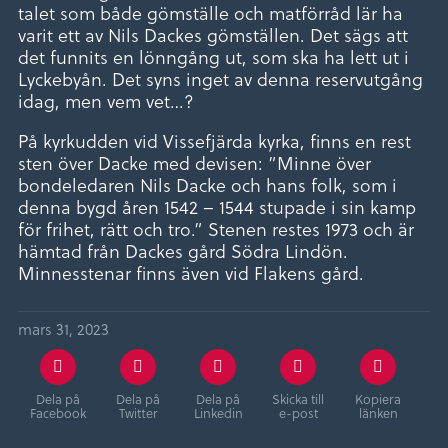
talet som både gömställe och matförråd lär ha
varit ett av Nils Dackes gömställen. Det sägs att
det funnits en lönngång ut, som ska ha lett ut i
Lyckebyån. Det syns inget av denna reservutgång
idag, men vem vet…?
På kyrkudden vid Vissefjärda kyrka, finns en rest
sten över Dacke med devisen: ”Minne över
bondeledaren Nils Dacke och hans folk, som i
denna bygd åren 1542 – 1544 stupade i sin kamp
för frihet, rätt och tro.” Stenen restes 1973 och är
hämtad från Dackes gård Södra Lindön.
Minnesstenar finns även vid Flakens gård.
mars 31, 2023
Dela på
Dela på
Dela på
Skicka till
Kopiera
Facebook
Twitter
Linkedin
e-post
länken