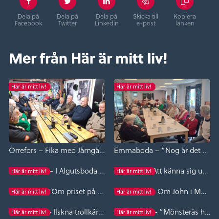
Dela på
Dela på
Dela på
Skicka till
Kopiera
Facebook
Twitter
Linkedin
e-post
länken
Mer från Här är mitt liv!
Här är mitt liv!
Här är mitt liv!
Orrefors – Fika med Järngänget
Emmaboda – ”Nog är det bra lustigt…”
Algutsboda – I Algutsboda blir man gammal…
Långasjö – Att känna sig ung i sinnet, tjuriga kor och vilka minnen ett gammalt livstycke väcker till liv
Här är mitt liv!
Här är mitt liv!
Långasjö – ”Om priset på kaffe, gamla skrönor, bingo och vad gör egentligen en sömmerska ?”
Mönsterås – Om John i Muren och om att vara ”inte jätteduktig men mångsidig.”
Här är mitt liv!
Här är mitt liv!
Vissefjärda – Ilskna trollkärringar, potatislov och en pärlfabrik – välkommen till Vissefjärda!
Prästkullen – ”Mönsterås har de bästa spökhistorierna…”
Här är mitt liv!
Här är mitt liv!