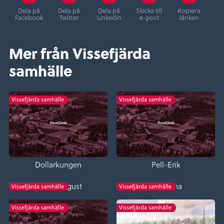
Dela på
Dela på
Dela på
Skicka till
Kopiera
Facebook
Twitter
Linkedin
e-post
länken
Mer från Vissefjärda
samhälle
Vissefjärda samhälle
Vissefjärda samhälle
Dollarkungen
Pell-Erik
Sjung-August
Loa-Lena
Vissefjärda samhälle
Vissefjärda samhälle
Vissefjärda samhälle
Vissefjärda samhälle