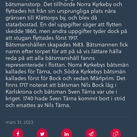
båtsmanstorp. Det tillhörde Norra Kyrkeby och
flyttades hit från sin ursprungliga plats nära
gränsen till Klättorps by, och blev då
statarbostad. En del uppgifter säger att flytten
skedde 1860, men andra uppgifter tyder dock på
att stugan flyttades först 1917.
Båtsmanshållen skapades 1683. Båtsmannen fick
namn efter torpet för att på så vis lättare hålla
reda på att alla båtsmanshåll fanns
representerade i flottan. Norra Kyrkebys båtsmän
kallades för Tärna, och Södra Kyrkebys båtsmän
kallades först för Bock och sedan Märlprim. Det
finns 1717 noterat att båtsman Nils Bock låg i
Karlskrona och båtsman Sven Tärna var ute i
kriget. 1740 hade Sven Tärna kommit bort i strid
och ersattes av Nils Tärna.
mars 31, 2023