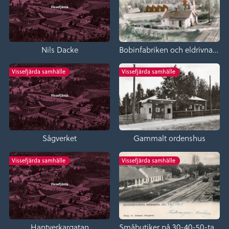
Nils Dacke
Bobinfabriken och eldrivna Kvarnen
Vissefjärda samhälle
Vissefjärda samhälle
Sågverket
Gammalt ordenshus
Vissefjärda samhälle
Vissefjärda samhälle
Hantverkargatan
Småbutiker på 30-40-50-talet