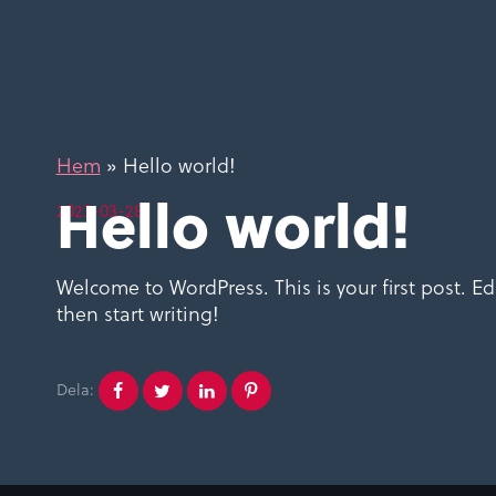
Hem
»
Hello world!
Hello world!
2023-03-28
Welcome to WordPress. This is your first post. Edi
then start writing!
Dela:
Dela
Dela
Dela
Dela
på
på
på
på
facebook
twitter
linkedin
pinterest