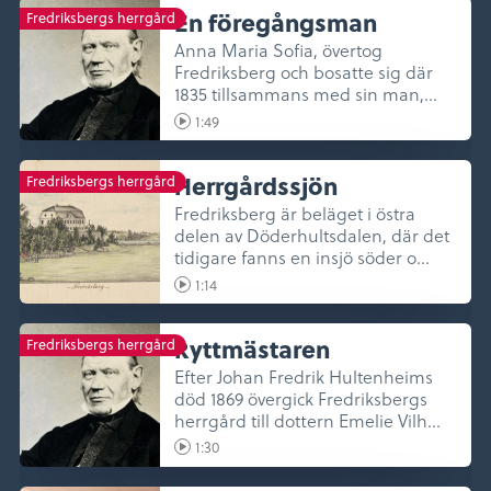
En föregångsman
Fredriksbergs herrgård
Anna Maria Sofia, övertog
Fredriksberg och bosatte sig där
1835 tillsammans med sin man,
Johan Fr...
1:49
Herrgårdssjön
Fredriksbergs herrgård
Fredriksberg är beläget i östra
delen av Döderhultsdalen, där det
tidigare fanns en insjö söder o...
1:14
Ryttmästaren
Fredriksbergs herrgård
Efter Johan Fredrik Hultenheims
död 1869 övergick Fredriksbergs
herrgård till dottern Emelie Vilh...
1:30