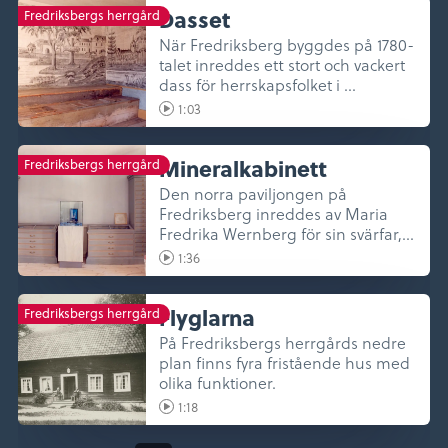
Dasset
Fredriksbergs herrgård
När Fredriksberg byggdes på 1780-
talet inreddes ett stort och vackert
dass för herrskapsfolket i ...
1:03
Mineralkabinett
Fredriksbergs herrgård
Den norra paviljongen på
Fredriksberg inreddes av Maria
Fredrika Wernberg för sin svärfar,
bergsr...
1:36
Flyglarna
Fredriksbergs herrgård
På Fredriksbergs herrgårds nedre
plan finns fyra fristående hus med
olika funktioner.
1:18