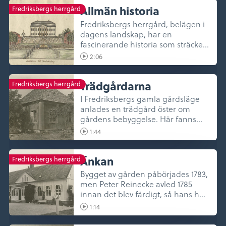
Allmän historia
Fredriksbergs herrgård
Fredriksbergs herrgård, belägen i
dagens landskap, har en
fascinerande historia som sträcker
sig ...
2:06
Trädgårdarna
Fredriksbergs herrgård
I Fredriksbergs gamla gårdsläge
anlades en trädgård öster om
gårdens bebyggelse. Här fanns
även e...
1:44
Änkan
Fredriksbergs herrgård
Bygget av gården påbörjades 1783,
men Peter Reinecke avled 1785
innan det blev färdigt, så hans h...
1:14