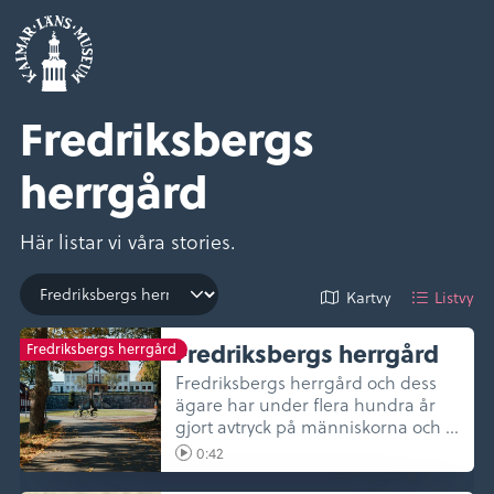
Fredriksbergs
herrgård
Här listar vi våra stories.
Kartvy
Listvy
Fredriksbergs herrgård
Fredriksbergs herrgård
Fredriksbergs herrgård och dess
ägare har under flera hundra år
gjort avtryck på människorna och ...
0:42