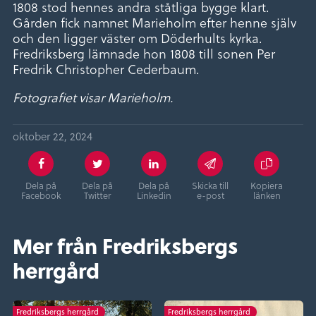
1808 stod hennes andra ståtliga bygge klart.
Gården fick namnet Marieholm efter henne själv
och den ligger väster om Döderhults kyrka.
Fredriksberg lämnade hon 1808 till sonen Per
Fredrik Christopher Cederbaum.
Fotografiet visar Marieholm.
oktober 22, 2024
Dela på
Dela på
Dela på
Skicka till
Kopiera
Facebook
Twitter
Linkedin
e-post
länken
Mer från Fredriksbergs
herrgård
Fredriksbergs herrgård
Fredriksbergs herrgård