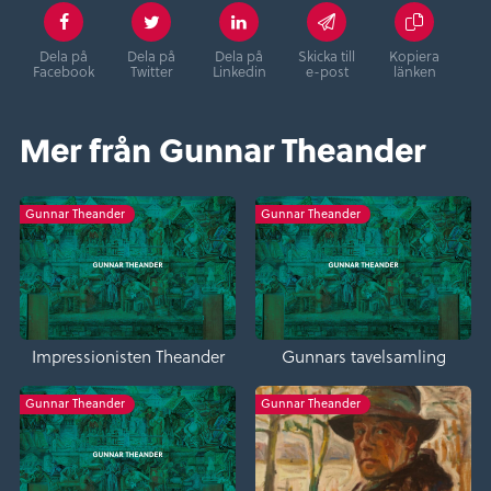
Dela på
Dela på
Dela på
Skicka till
Kopiera
Facebook
Twitter
Linkedin
e-post
länken
Mer från Gunnar Theander
Gunnar Theander
Gunnar Theander
Impressionisten Theander
Gunnars tavelsamling
Gunnar Theander
Gunnar Theander