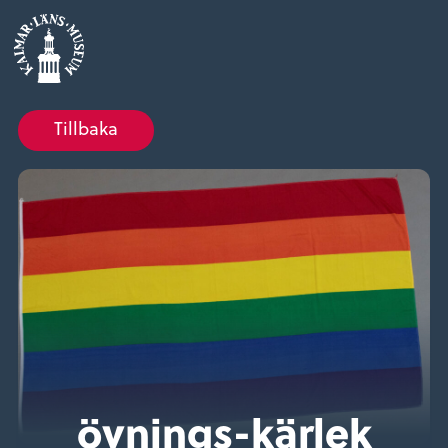
Tillbaka
övnings-kärlek