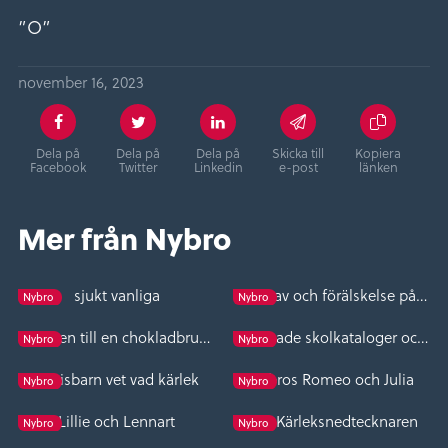
”O”
november 16, 2023
Dela på
Dela på
Dela på
Skicka till
Kopiera
Facebook
Twitter
Linkedin
e-post
länken
Mer från Nybro
sjukt vanliga
Skoskav och förälskelse på Thebacken
Nybro
Nybro
kärleken till en chokladbrun häst
Tummade skolkataloger och blandband
Nybro
Nybro
dagisbarn vet vad kärlek
Nybros Romeo och Julia
Nybro
Nybro
Lillie och Lennart
Om Kärleksnedtecknaren
Nybro
Nybro