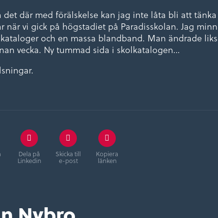
 det där med förälskelse kan jag inte låta bli att tänk
r när vi gick på högstadiet på Paradisskolan. Jag minn
kataloger och en massa blandband. Man ändrade likso
nnan vecka. Ny tummad sida i skolkatalogen…
lsningar.
å
Dela på
Skicka till
Kopiera
Linkedin
e-post
länken
ån Nybro