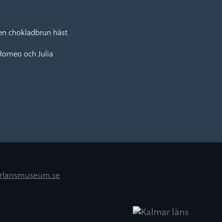
l en chokladbrun häst
Romeo och Julia
rlansmuseum.se