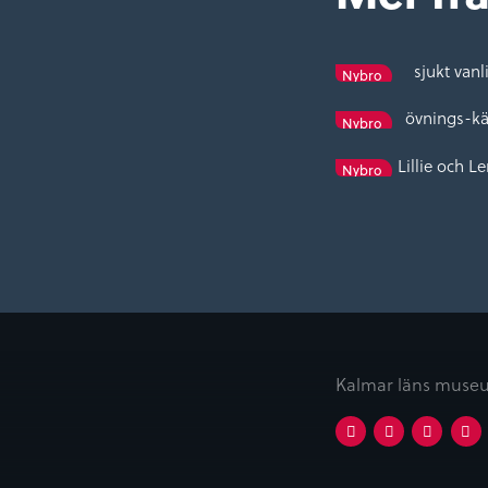
sjukt vanl
Nybro
övnings-kä
Nybro
Lillie och L
Nybro
Kalmar läns museu
Facebook
Instagram
Twitt