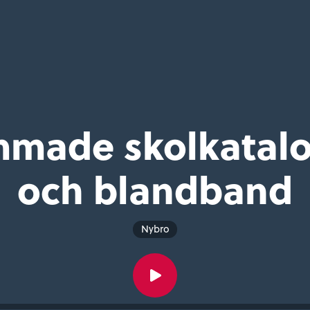
made skolkatal
och blandband
Nybro