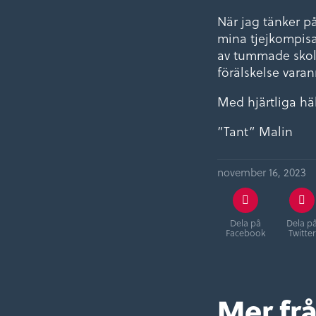
När jag tänker på
mina tjejkompisa
av tummade skol
förälskelse vara
Med hjärtliga hä
”Tant” Malin
november 16, 2023
Dela på
Dela p
Facebook
Twitter
Mer fr