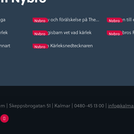
iga
Skoskav och förälskelse på Thebacken
kärleken til
Nybro
Nybro
rlek
dagisbarn vet vad kärlek
Nybros 
Nybro
Nybro
ennart
Om Kärleksnedtecknaren
Nybro
m | Skeppsbrogatan 51 | Kalmar |
0480-45 13 00 |
info@kalma
er
Linkedin
Youtube