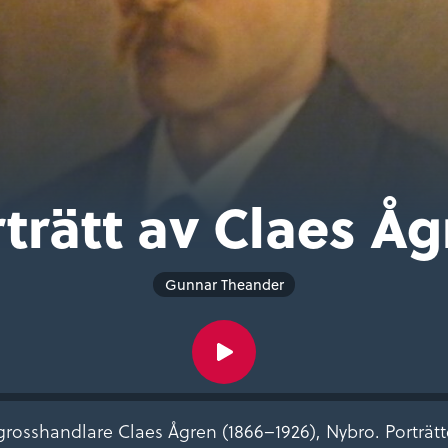
trätt av Claes Å
Gunnar Theander
v grosshandlare Claes Ågren (1866–1926), Nybro. Porträtte