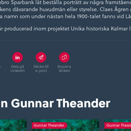
bro Sparbank lät beställa porträtt av några framståen
kens dåvarande huvudmän eller styrelse. Claes Ågren
 namn som under nästan hela 1900-talet fanns vid Lå
är producerad inom projektet Unika historiska Kalmar l
å
Dela på
Skicka till
Kopiera
Linkedin
e-post
länken
ån Gunnar Theander
Gunnar Theander
Gunnar Thean