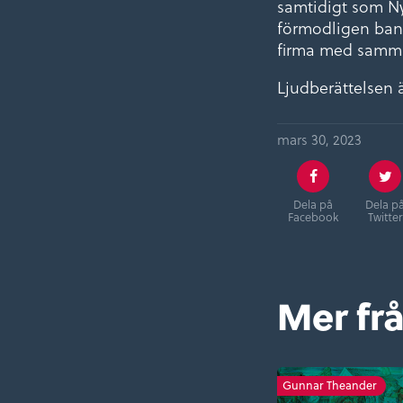
samtidigt som Ny
förmodligen ban
firma med samma
Ljudberättelsen 
mars 30, 2023
Dela på
Dela p
Facebook
Twitter
Mer fr
Gunnar Theander