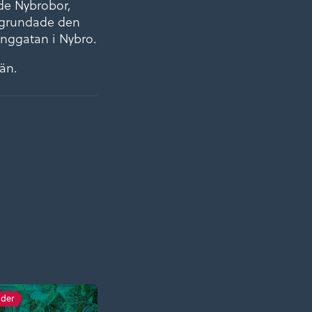
de Nybrobor,
 grundade den
nggatan i Nybro.
än.
der