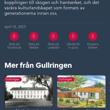
kopplingen till skogen och hantverket, och det
vackra kulturlandskapet som formats av
generationerna innan oss.
april 13, 2023
Dela på
Dela på
Dela på
Skicka till
Kopiera
Facebook
Twitter
Linkedin
e-post
länken
Mer från Gullringen
Gullringen
Gullringen