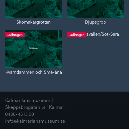
Skomakargrottan
Djupegrop
Järnvägsvallen/Sot-Sara
Gullringen
Gullringen
Kvarndammen och Smé-åna
Kalmar läns museum |
Skeppsbrogatan 51 | Kalmar |
0480-45 13 00 |
info@kalmarlansmuseum.se