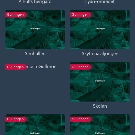
Ålhults herrgård
Lyan-området
Gullringen
Gullringen
Simhallen
Skyttepaviljongen
Gullevi och Gullmon
Gullringen
Gullringen
Skolan
Gullringen
Gullringen