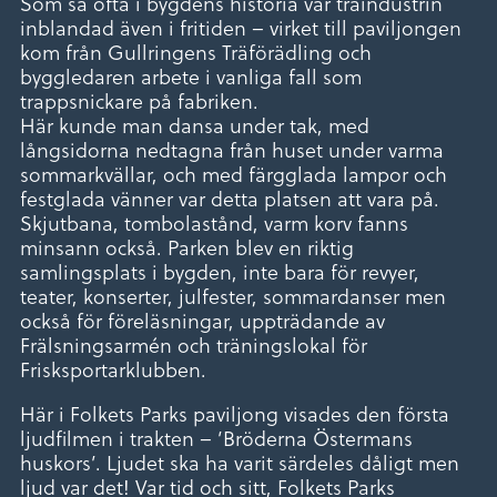
Som så ofta i bygdens historia var träindustrin
inblandad även i fritiden – virket till paviljongen
kom från Gullringens Träförädling och
byggledaren arbete i vanliga fall som
trappsnickare på fabriken.
Här kunde man dansa under tak, med
långsidorna nedtagna från huset under varma
sommarkvällar, och med färgglada lampor och
festglada vänner var detta platsen att vara på.
Skjutbana, tombolastånd, varm korv fanns
minsann också. Parken blev en riktig
samlingsplats i bygden, inte bara för revyer,
teater, konserter, julfester, sommardanser men
också för föreläsningar, uppträdande av
Frälsningsarmén och träningslokal för
Frisksportarklubben.
Här i Folkets Parks paviljong visades den första
ljudfilmen i trakten – ’Bröderna Östermans
huskors’. Ljudet ska ha varit särdeles dåligt men
ljud var det! Var tid och sitt, Folkets Parks