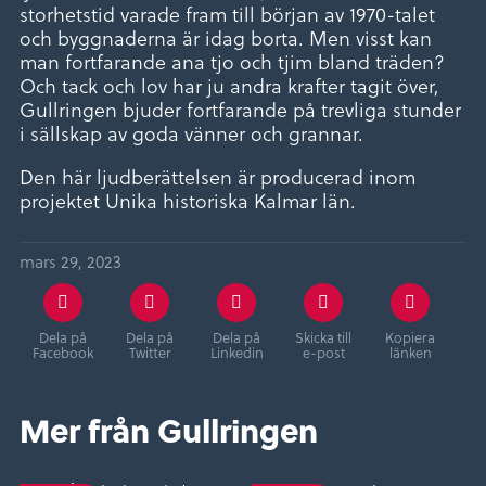
storhetstid varade fram till början av 1970-talet
och byggnaderna är idag borta. Men visst kan
man fortfarande ana tjo och tjim bland träden?
Och tack och lov har ju andra krafter tagit över,
Gullringen bjuder fortfarande på trevliga stunder
i sällskap av goda vänner och grannar.
Den här ljudberättelsen är producerad inom
projektet Unika historiska Kalmar län.
mars 29, 2023
Dela på
Dela på
Dela på
Skicka till
Kopiera
Facebook
Twitter
Linkedin
e-post
länken
Mer från Gullringen