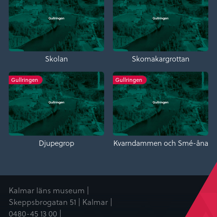
Skolan
Skomakargrottan
Gullringen
Gullringen
Djupegrop
Kvarndammen och Smé-åna
Kalmar läns museum |
Skeppsbrogatan 51 | Kalmar |
0480-45 13 00 |