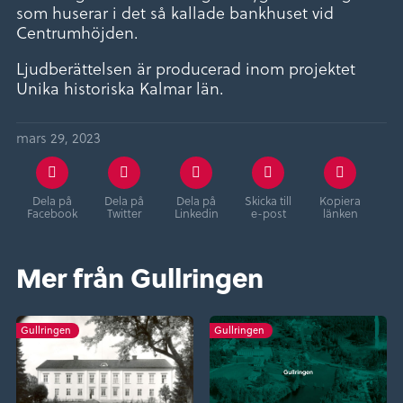
som huserar i det så kallade bankhuset vid
Centrumhöjden.
Ljudberättelsen är producerad inom projektet
Unika historiska Kalmar län.
mars 29, 2023
Dela på
Dela på
Dela på
Skicka till
Kopiera
Facebook
Twitter
Linkedin
e-post
länken
Mer från Gullringen
Gullringen
Gullringen