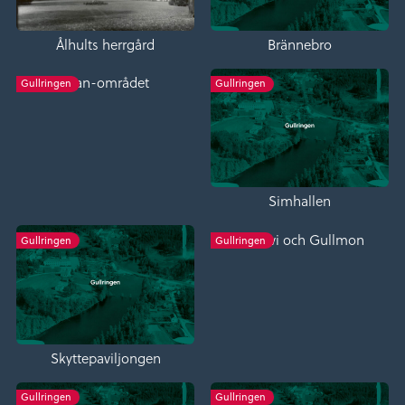
Ålhults herrgård
Brännebro
Lyan-området
Gullringen
Gullringen
Simhallen
Gullevi och Gullmon
Gullringen
Gullringen
Skyttepaviljongen
Gullringen
Gullringen