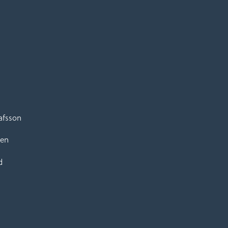
afsson
ken
d