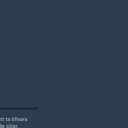
n
 ta tillvara
e sjöar.