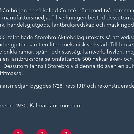
 från början en så kallad Comté-härd med två hammar
 manufaktursmedja. Tillverkningen bestod dessutom a
rk, handelsgjutgods, lantbruksredskap och maskingod
800-talet hade Storebro Aktiebolag utökats så att ver
dre gjuteri samt en liten mekanisk verkstad. Till bruk
 enkla ramar, spån- och stavsåg, kantverk, hyvleri, mej
 en lantbruksrörelse omfattande 500 hektar åker- oc
. Dessutom fanns i Storebro vid denna tid även en sulfi
lfitmassa.
rsmedjan byggdes 1728, revs 1917 och rekonstruerade
orebro 1930, Kalmar läns museum