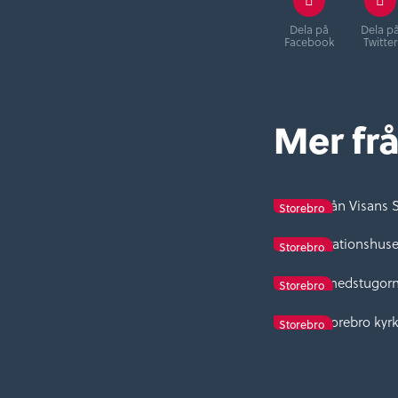
Dela på
Dela p
Facebook
Twitter
Mer fr
Visa från Visans
Storebro
Stationshuse
Storebro
Smedstugor
Storebro
Storebro kyr
Storebro