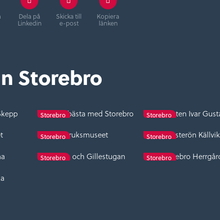
å
Dela på
Skicka till
Kopiera
Linkedin
e-post
länken
ån Storebro
 Skepp
Barnens bästa med Storebro
Disponenten Ivar Gust
Storebro
Storebro
t
Bruksmuseet
Semesterön Källvi
Storebro
Storebro
na
Parken och Gillestugan
Storebro Herrgår
Storebro
Storebro
ka