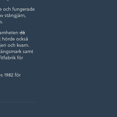
e och fungerade
v stångjärn,
s.
ksamheten
då
et hörde också
eri och kvarn.
h ängsmark samt
tfabrik för
s 1982 för