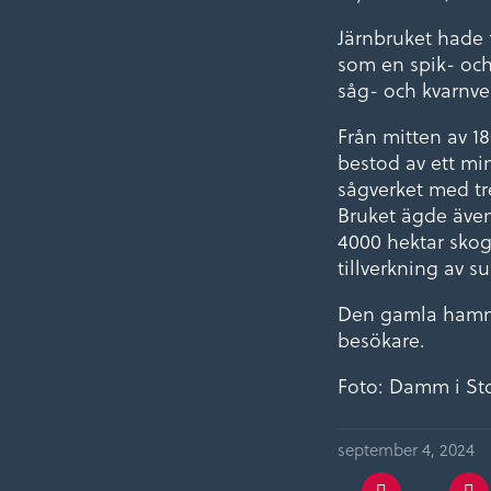
Järnbruket hade
som en spik- och
såg- och kvarnve
Från mitten av 1
bestod av ett min
sågverket med tre
Bruket ägde även
4000 hektar skog
tillverkning av su
Den gamla hamma
besökare.
Foto: Damm i St
september 4, 2024