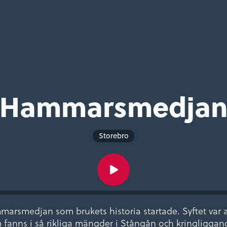
Hammarsmedja
Storebro
arsmedjan som brukets historia startade. Syftet var att
anns i så rikliga mängder i Stångån och kringliggand