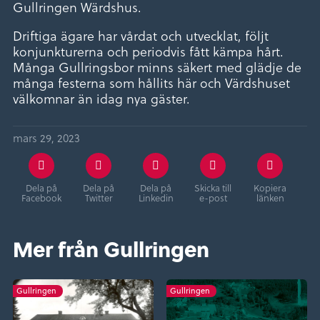
Gullringen Wärdshus.
Driftiga ägare har vårdat och utvecklat, följt
konjunkturerna och periodvis fått kämpa hårt.
Många Gullringsbor minns säkert med glädje de
många festerna som hållits här och Värdshuset
välkomnar än idag nya gäster.
mars 29, 2023
Dela på
Dela på
Dela på
Skicka till
Kopiera
Facebook
Twitter
Linkedin
e-post
länken
Mer från Gullringen
Gullringen
Gullringen