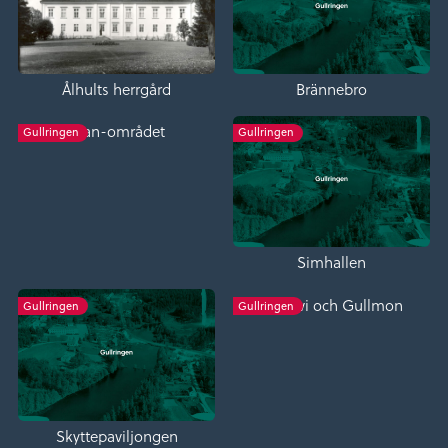
Ålhults herrgård
Brännebro
Lyan-området
Gullringen
Gullringen
Simhallen
Gullevi och Gullmon
Gullringen
Gullringen
Skyttepaviljongen