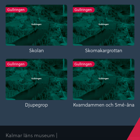
Gullringen
Gullringen
Skolan
Skomakargrottan
Gullringen
Gullringen
Djupegrop
Kvarndammen och Smé-åna
Kalmar läns museum |