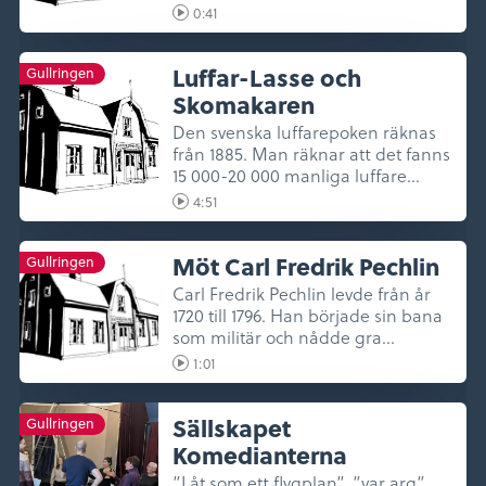
var s...
0:41
Luffar-Lasse och
Gullringen
Skomakaren
Den svenska luffarepoken räknas
från 1885. Man räknar att det fanns
15 000-20 000 manliga luffare...
4:51
Möt Carl Fredrik Pechlin
Gullringen
Carl Fredrik Pechlin levde från år
1720 till 1796. Han började sin bana
som militär och nådde gra...
1:01
Sällskapet
Gullringen
Komedianterna
”Låt som ett flygplan”, ”var arg”,