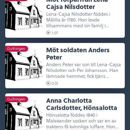
Cajsa Nilsdotter
Lena-Cajsa Nilsdotter föddes i
Målilla år 1780. Hon levde
tillsammans med sin familj i
Ängstugan ...
1:07
Möt soldaten Anders
Gullringen
Peter
Anders Peter var son till Lena-Cajsa
Nilsdotter och Per Johansson. Han
lämnade hemmet, fick tjäns...
0:31
Anna Charlotta
Gullringen
Carlsdotter, Hönsalotta
Hönsalotta föddes 1840 i
Malexander socken och var en av
traktens få kvinnliga luffare. Hon