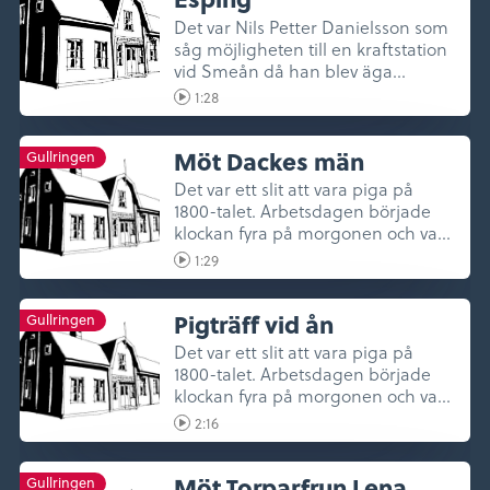
Det var Nils Petter Danielsson som
såg möjligheten till en kraftstation
vid Smeån då han blev äga...
1:28
Möt Dackes män
Gullringen
Det var ett slit att vara piga på
1800-talet. Arbetsdagen började
klockan fyra på morgonen och va...
1:29
Pigträff vid ån
Gullringen
Det var ett slit att vara piga på
1800-talet. Arbetsdagen började
klockan fyra på morgonen och va...
2:16
Möt Torparfrun Lena
Gullringen