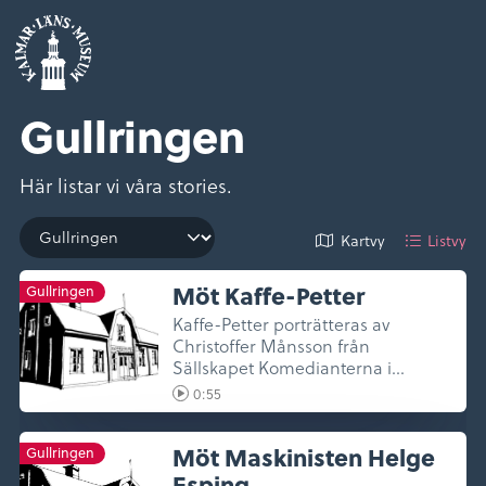
Gullringen
Här listar vi våra stories.
Kartvy
Listvy
Möt Kaffe-Petter
Gullringen
Kaffe-Petter porträtteras av
Christoffer Månsson från
Sällskapet Komedianterna i
Vimmerby.
0:55
Möt Maskinisten Helge
Gullringen
Esping