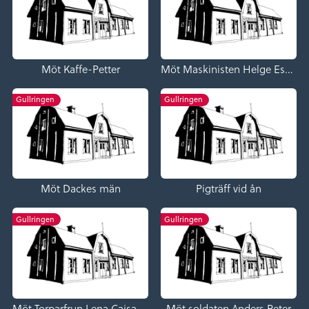
Möt Kaffe-Petter
Möt Maskinisten Helge Esping
Gullringen
Gullringen
Möt Dackes män
Pigträff vid ån
Gullringen
Gullringen
Möt Torparfrun Lena Cajsa Nilsdotter
Möt soldaten Anders Peter