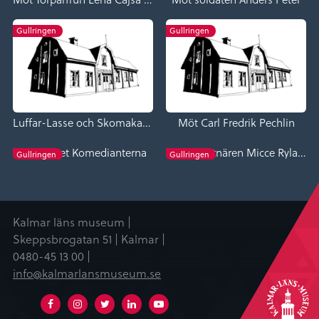
Gullringen
Gullringen
Luffar-Lasse och Skomakaren
Möt Carl Fredrik Pechlin
Sällskapet Komedianterna
Möt konstnären Micce Rylander
Gullringen
Gullringen
Kalmar läns museum |
Skeppsbrogatan 51 | Kalmar |
0480-45 13 00 |
info@kalmarlansmuseum.se
Facebook
Instagram
Twitter
Linkedin
Youtube