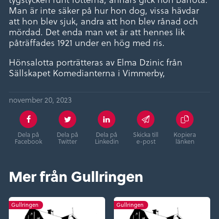
Man är inte säker på hur hon dog, vissa hävdar
att hon blev sjuk, andra att hon blev rånad och
mördad. Det enda man vet är att hennes lik
påträffades 1921 under en hög med ris.
Hönsalotta porträtteras av Elma Dzinic från
Sällskapet Komedianterna i Vimmerby,
november 20, 2023
Dela på
Dela på
Dela på
Skicka till
Kopiera
Facebook
Twitter
Linkedin
e-post
länken
Mer från Gullringen
Gullringen
Gullringen