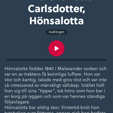
Carlsdotter,
Hönsalotta
Gullringen
Hönsalotta föddes 1840 i Malexander socken och
var en av traktens få kvinnliga luffare. Hon var
stor och kantig, talade med grov röst och var inte
så intresserad av mänskligt sällskap. Istället höll
hon sig till sina “tipper”, två höns som hon bar i
en korg på ryggen och som var hennes ständiga
följeslagare.
Hönsalotta bar aldrig skor. Vintertid knöt hon
tygstycken runt fötterna, annars gick hon barfota.