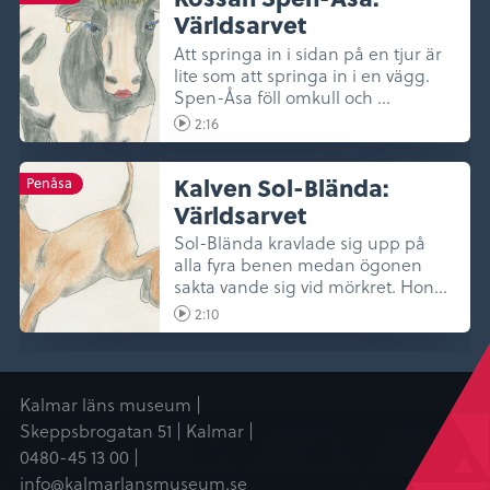
Världsarvet
Att springa in i sidan på en tjur är
lite som att springa in i en vägg.
Spen-Åsa föll omkull och ...
2:16
Kalven Sol-Blända:
Penåsa
Världsarvet
Sol-Blända kravlade sig upp på
alla fyra benen medan ögonen
sakta vande sig vid mörkret. Hon
gick...
2:10
Kalmar läns museum |
Skeppsbrogatan 51 | Kalmar |
0480-45 13 00 |
info@kalmarlansmuseum.se