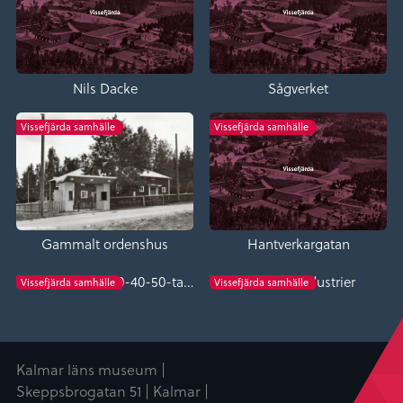
Nils Dacke
Sågverket
Vissefjärda samhälle
Vissefjärda samhälle
Gammalt ordenshus
Hantverkargatan
Småbutiker på 30-40-50-talet
Verda Träindustrier
Vissefjärda samhälle
Vissefjärda samhälle
Kalmar läns museum |
Skeppsbrogatan 51 | Kalmar |