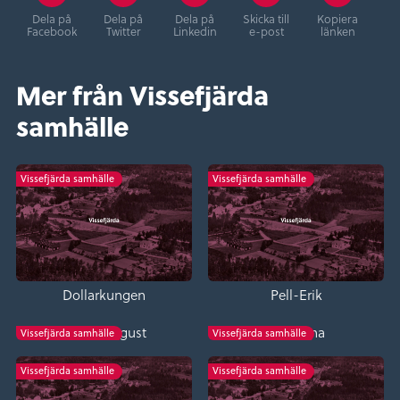
Dela på
Dela på
Dela på
Skicka till
Kopiera
Facebook
Twitter
Linkedin
e-post
länken
Mer från Vissefjärda
samhälle
Vissefjärda samhälle
Vissefjärda samhälle
Dollarkungen
Pell-Erik
Sjung-August
Loa-Lena
Vissefjärda samhälle
Vissefjärda samhälle
Vissefjärda samhälle
Vissefjärda samhälle