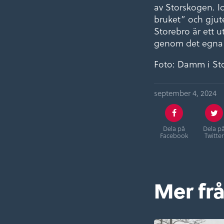
av Storskogen. I
bruket” och gjut
Storebro är ett 
genom det egna b
Foto: Damm i St
september 4, 2024
Dela på
Dela p
Facebook
Twitter
Mer fr