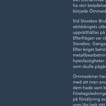
ha stor betydels
började Örnmaski
Vid Storebro Bruk
världskrigets utb
upprätthållas på
Efterfrågan var 
Storebro. Gengas
Efter kriget beh
metallbearbetnin
hyresfastigheter 
som skulle pågår t
Örnmaskiner hade
med att man anst
dem hade varit b
Företagsledninge
på försäljning a
som låg helt rätt