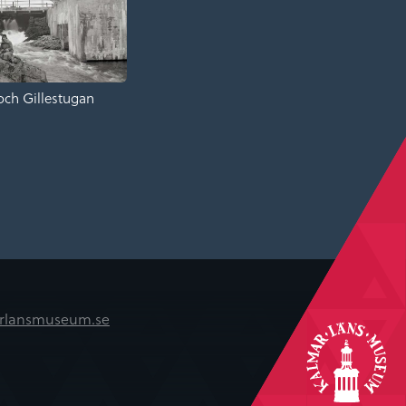
och Gillestugan
rlansmuseum.se