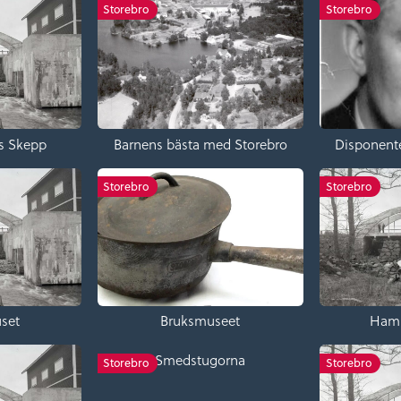
Storebro
Storebro
ns Skepp
Barnens bästa med Storebro
Disponente
Storebro
Storebro
uset
Bruksmuseet
Ham
Smedstugorna
Storebro
Storebro