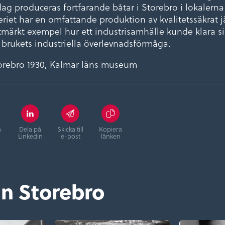
dag produceras fortfarande båtar i Storebro i lokalerna
eriet har en omfattande produktion av kvalitetssäkrat 
utmärkt exempel hur ett industrisamhälle kunde klara s
rukets industriella överlevnadsförmåga.
orebro 1930, Kalmar läns museum
å
Dela på
Skicka till
Kopiera
Linkedin
e-post
länken
ån Storebro