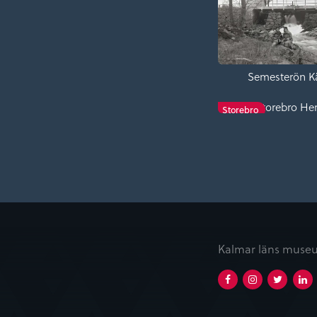
Semesterön Kä
Storebro He
Storebro
Kalmar läns museu
Facebook
Instagram
Twitt