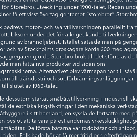
e för Storebros utveckling under 1900-talet. Redan unde
ner få ett visst övertag gentemot ”storebror” Storebr
 bedrevs motor- och svarvtillverkningen parallellt fram
rott. Liksom under det förra kriget kunde tillverkninge
 grund av brännoljebrist. Istället satsade man på gen
stor och av Stockholms droskägare körde 300 med aggr
aggregaten gjorde Storebro bruk till det större av de
övde man hitta nya produkter vid sidan om
gsmaskinerna. Alternativet blev värmepannor till såväl
som till träindustri och sopförbränningsanläggningar, 
ill slutet av 1960-talet.
 dessutom startat småbåtstillverkning i industriell sk
ällde estniska krigsflyktingar i den mekaniska verkst
åtbyggare i sitt hemland, en syssla de fortsatte med p
n beslöt att ta vara på estländernas yrkesskicklighet g
v småbåtar. De första båtarna var roddbåtar och snipor
 i tiden. Folk hade börjat få mer fritid och efterfrågan 