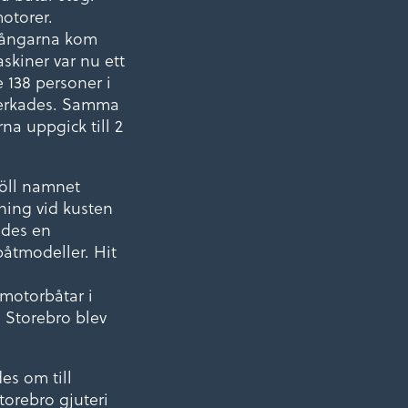
otorer.
mgångarna kom
kiner var nu ett
 138 personer i
llverkades. Samma
na uppgick till 2
höll namnet
gning vid kusten
ades en
båtmodeller. Hit
 motorbåtar i
. Storebro blev
es om till
orebro gjuteri