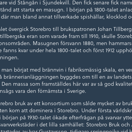
e vid Stångån i Sjundekvill. Den fick senare fick nam
lstånd att starta en masugn. I början på 1800-talet anla
i, där man bland annat tillverkade spishällar, klocklod o
talet övergick Storebro till brukspatronen Johan Tillber
illbergska eran som varade fram till 1910, skulle Store
ionsområden. Masugnen försvann 1880, men hammarsm
fanns kvar under hela 1800-talet och först 1912 upph
kningen.
 man börjat med brännvin i fabriksmässig skala, en v
 då brännerianläggningen byggdes om till en av landets
. Den massa som framställdes här var av så god kvalitet
ansågs vara den förnämsta i Sverige.
orebro bruk av ett konsortium som sålde mycket av b
ten kom att dominera i Storebro. Under första världskri
 början på 1930-talet ökade efterfrågan på svarvar ytter
varvverkstäder i det lilla samhället: Storebro Bruk oc
tartades av Ivar Gustavsson, tidigare springpojke vid b