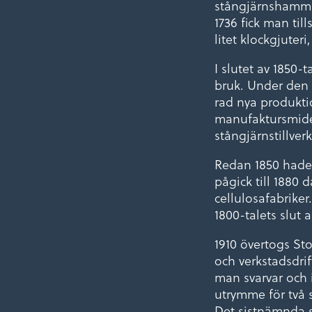
stångjärnshammar
1736 fick man til
litet klockgjuter
I slutet av 1850-
bruk. Under den t
rad nya produkt
manufaktursmide 
stångjärnstillver
Redan 1850 hade
pågick till 1880
cellulosafabriker
1800-talets slut 
1910 övertogs St
och verkstadsdrif
man svarvar och i
utrymme för två s
Det sistnämnda s