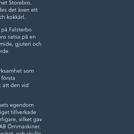
net Storebro.
des det även ett
ch kokkärl.
g på Falsterbo
bro satsa på en
ide, gjuteri och
örde
erksamhet som
 första
 att den vid
rukets egendom
get tillverkade
ligare, vilket gav
h AB Örnmaskiner.
ruket, och skulle