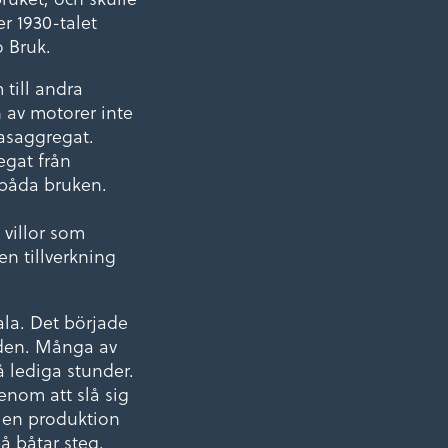
r 1930-talet
o Bruk.
 till andra
n av motorer inte
gasaggregat.
egat från
 båda bruken.
 villor som
en tillverkning
ala. Det började
aden. Många av
å lediga stunder.
enom att slå sig
, en produktion
på båtar steg.