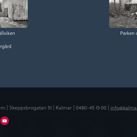
llviken
Parken 
rrgård
m | Skeppsbrogatan 51 | Kalmar |
0480-45 13 00 |
info@kalma
er
Linkedin
Youtube