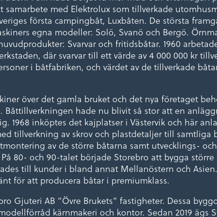
tt samarbete med Elektrolux som tillverkade utomhusm
Sveriges första campingbåt, Luxbåten. De största fra
kiners egna modeller: Solö, Svanö och Bergö. Örnmas
huvudprodukter: Svarvar och fritidsbåtar. 1960 arbetade
kstaden, där svarvar till ett värde av 4 000 000 kr ti
ersoner i båtfabriken, och värdet av de tillverkade båtar
iner över det gamla bruket och det nya företaget be
 Båttillverkningen hade nu blivit så stor att en anläg
. 1968 inköptes det kajplatser i Västervik och här anl
d tillverkning av skrov och plastdetaljer till samtliga 
utmontering av de större båtarna samt utvecklings- och
 På 80- och 90-talet började Storebro att bygga större
rades till kunder i bland annat Mellanöstern och Asien
änt för att producera båtar i premiumklass.
bro Gjuteri AB ”Övre Brukets” fastigheter. Dessa byggd
modellförråd kärnmakeri och kontor. Sedan 2019 ägs St