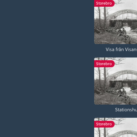
Storebro
Visa från Visa
Storebro
Stationsh
Storebro