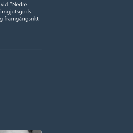
 vid ”Nedre
järngjutsgods.
ig framgångsrikt