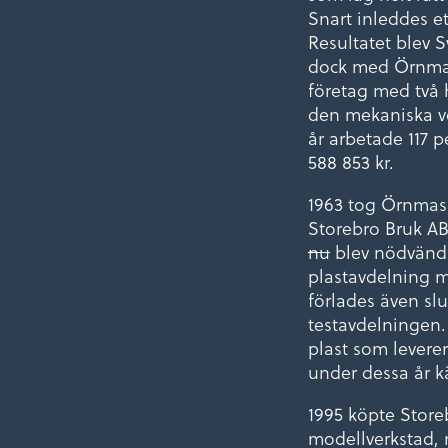
Snart inleddes e
Resultatet blev 
dock med Örnmas
företag med två 
den mekaniska ver
år arbetade 117 p
588 853 kr.
1963 tog Örnmask
Storebro Bruk AB.
nu
blev nödvändig
plastavdelning me
förlades även sl
testavdelningen.
plast som levere
under dessa år k
1995 köpte Store
modellverkstad, 