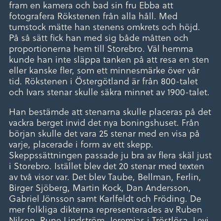
fram en kamera och bad sin fru Ebba att
fotografera Rökstenen från alla håll. Med
tumstock mätte han stenens omkrets och höjd.
På så sätt fick han med sig både måtten och
proportionerna hem till Storebro. Väl hemma
kunde han inte släppa tanken på att resa en sten
eller kanske fler, som ett minnesmärke över vår
tid. Rökstenen i Östergötland är från 800-talet
och Ivars stenar skulle säkra minnet av 1900-talet.
Han bestämde att stenarna skulle placeras på det
vackra berget invid det nya boningshuset. Från
början skulle det vara 25 stenar med en visa på
varje, placerade i form av ett skepp.
Skeppssättningen passade ju bra av flera skäl just
i Storebro. Istället blev det 20 stenar med texten
av två visor var. Det blev Taube, Bellman, Ferlin,
Birger Sjöberg, Martin Kock, Dan Andersson,
Gabriel Jönsson samt Karlfeldt och Fröding. De
mer folkliga dikterna representerades av Ruben
Nilson, Rune Lindström, Jeremias i Tröstlösa, Levi