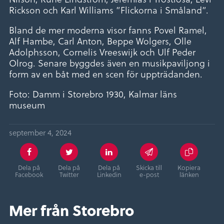
Rickson och Karl Williams ”Flickorna i Småland”.
Bland de mer moderna visor fanns Povel Ramel,
Alf Hambe, Carl Anton, Beppe Wolgers, Olle
Adolphsson, Cornelis Vreeswijk och Ulf Peder
Olrog. Senare byggdes även en musikpaviljong i
form av en båt med en scen för uppträdanden.
Foto: Damm i Storebro 1930, Kalmar läns
museum
september 4, 2024
Dela på
Dela på
Dela på
Skicka till
Kopiera
Facebook
Twitter
Linkedin
e-post
länken
Mer från Storebro