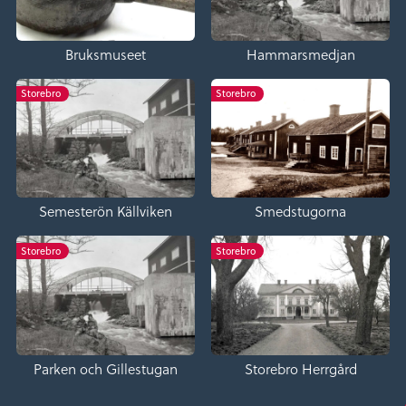
Bruksmuseet
Hammarsmedjan
Storebro
Storebro
Semesterön Källviken
Smedstugorna
Storebro
Storebro
Parken och Gillestugan
Storebro Herrgård