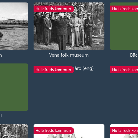
Hultsfreds kommun
Hultsfreds k
n
Vena folk museum
Bäc
Fröreda storegård (eng)
Fröre
Hultsfreds kommun
Hultsfreds k
l
Hultsfreds kommun
Hultsfreds k