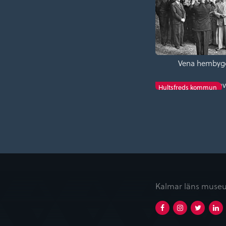
Vena hembyg
Tveta church en
Hultsfreds kommun
Kalmar läns museu
Facebook
Instagram
Twitt