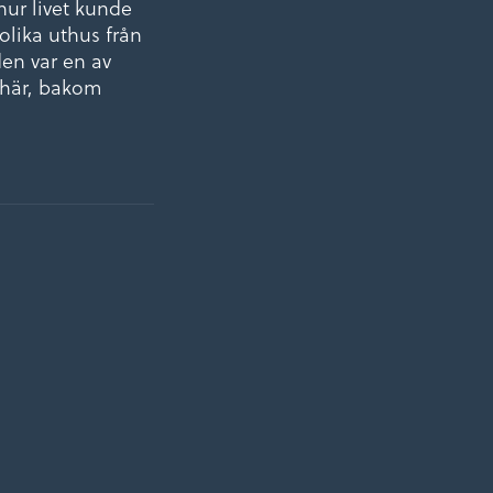
hur livet kunde
 olika uthus från
den var en av
 här, bakom