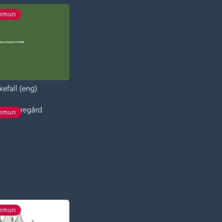
ommun
kefall (eng)
da storegård
ommun
ommun