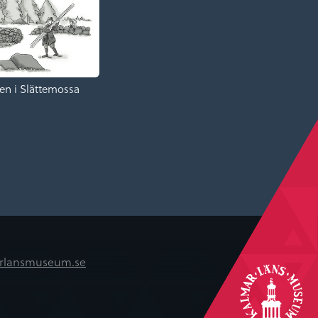
en i Slättemossa
rlansmuseum.se