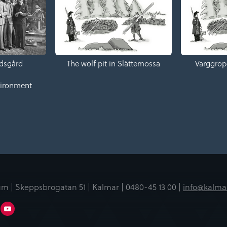
dsgård
The wolf pit in Slättemossa
Varggrop
vironment
m | Skeppsbrogatan 51 | Kalmar |
0480-45 13 00 |
info@kalma
er
Linkedin
Youtube