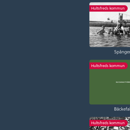
Hultsfreds kommun
Spånge
Hultsfreds kommun
Bäckefal
Hultsfreds kommun