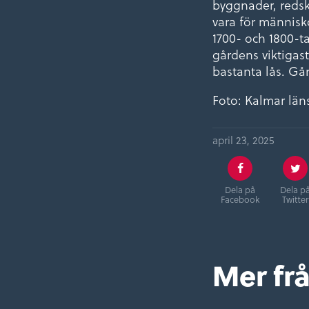
byggnader, redsk
vara för människo
1700- och 1800-t
gårdens viktiga
bastanta lås. Gå
Foto: Kalmar lä
april 23, 2025
Dela på
Dela p
Facebook
Twitter
Mer fr