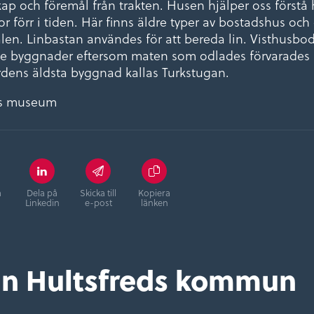
ap och föremål från trakten. Husen hjälper oss förstå 
r förr i tiden. Här finns äldre typer av bostadshus och
alen. Linbastan användes för att bereda lin. Visthusbo
ste byggnader eftersom maten som odlades förvarades
rdens äldsta byggnad kallas Turkstugan.
ns museum
å
Dela på
Skicka till
Kopiera
Linkedin
e-post
länken
ån Hultsfreds kommun