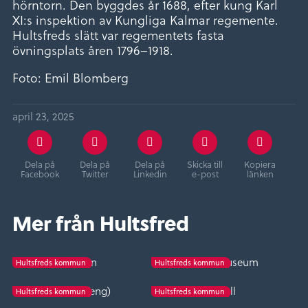
hörntorn. Den byggdes år 1688, efter kung Karl
XI:s inspektion av Kungliga Kalmar regemente.
Hultsfreds slätt var regementets fasta
övningsplats åren 1796–1918.
Foto: Emil Blomberg
april 23, 2025
Dela på
Dela på
Dela på
Skicka till
Kopiera
Facebook
Twitter
Linkedin
e-post
länken
Mer från Hultsfred
Spången
Vena folk museum
Hultsfreds kommun
Hultsfreds kommun
Bäckefall (eng)
Bäckefall
Hultsfreds kommun
Hultsfreds kommun