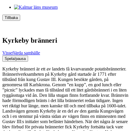
Tillbaka
Kyrkeby bränneri
Vissefjärda samhälle
Spela/pausa
Kyrkeby bränneri är ett av landets få kvarvarande potatisbrännerier.
Bränneriverksamheten på Kyrkeby gård startade år 1771 efter
tillstånd från kung Gustav III. Kungen besökte gården, på
genomresa till Karlskrona. Genom ”en kupp”, en god lunch eller
”picnic” lyckades man få tillstånd till ett litet gårdsbränneri i en liten
ryggåsstuga vid ån. Den lilla stugan finns fortfarande kvar. Brännvin
hade förmodligen bränts i det lilla bränneriet redan tidigare. Ingen
vet riktigt hur länge, men kanske till och med tillbaka på 1600-talet.
Landsvägen genom Kyrkeby är en del av den gamla Kungsvägen
och i en stenmur på västra sidan av vägen finns en minnessten med
Gustav III:s initialer som befäster händelsen. När det några år senare
blev förbud för privata brännerier fick Kyrkeby fortsätta tack vare