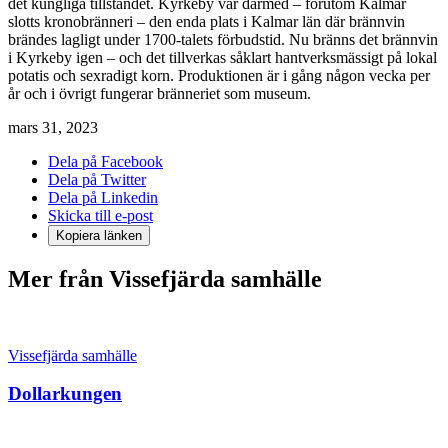
det kungliga tillståndet. Kyrkeby var därmed – förutom Kalmar
slotts kronobränneri – den enda plats i Kalmar län där brännvin
brändes lagligt under 1700-talets förbudstid. Nu bränns det brännvin
i Kyrkeby igen – och det tillverkas såklart hantverksmässigt på lokal
potatis och sexradigt korn. Produktionen är i gång någon vecka per
år och i övrigt fungerar bränneriet som museum.
mars 31, 2023
Dela på Facebook
Dela på Twitter
Dela på Linkedin
Skicka till e-post
Kopiera länken
Mer från Vissefjärda samhälle
Vissefjärda samhälle
Dollarkungen