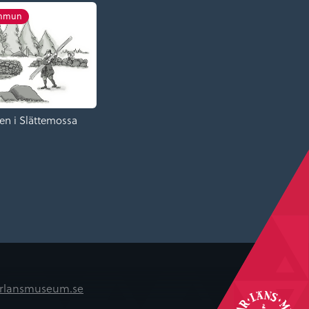
ommun
en i Slättemossa
rlansmuseum.se