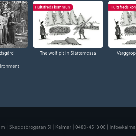
Hultsfreds kommun
Hultsfreds k
dsgård
The wolf pit in Slättemossa
Varggrop
vironment
m | Skeppsbrogatan 51 | Kalmar |
0480-45 13 00 |
info@kalma