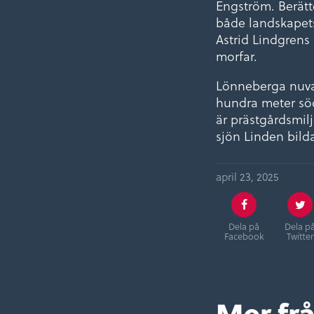
Engström. Berätt
både landskapets
Astrid Lindgrens 
morfar.
Lönneberga nuvar
hundra meter söd
är prästgårdsmil
sjön Linden bilda
april 23, 2025
Dela på
Dela p
Facebook
Twitter
Mer fr