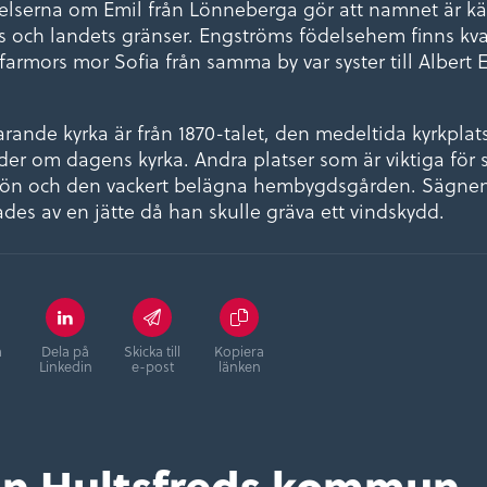
elserna om Emil från Lönneberga gör att namnet är kä
 och landets gränser. Engströms födelsehem finns kvar
farmors mor Sofia från samma by var syster till Albert
ande kyrka är från 1870-talet, den medeltida kyrkplat
er om dagens kyrka. Andra platser som är viktiga för 
jön och den vackert belägna hembygdsgården. Sägnen 
des av en jätte då han skulle gräva ett vindskydd.
å
Dela på
Skicka till
Kopiera
Linkedin
e-post
länken
ån Hultsfreds kommun