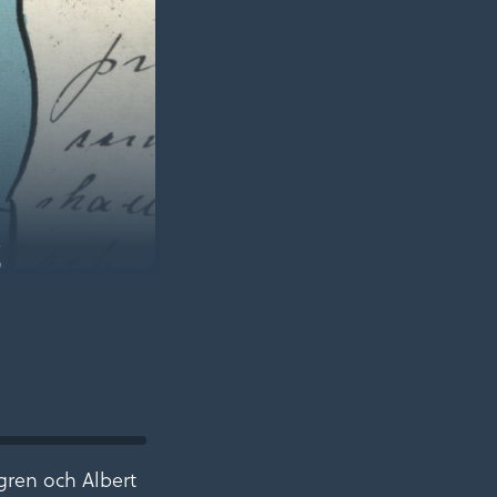
s
dgren och Albert