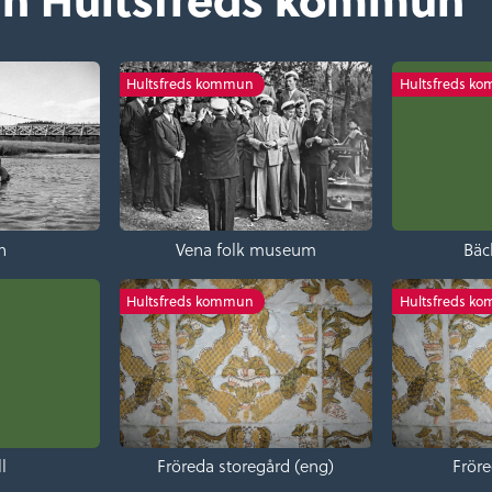
Hultsfreds kommun
Hultsfreds k
n
Vena folk museum
Bäc
Hultsfreds kommun
Hultsfreds k
l
Fröreda storegård (eng)
Fröre