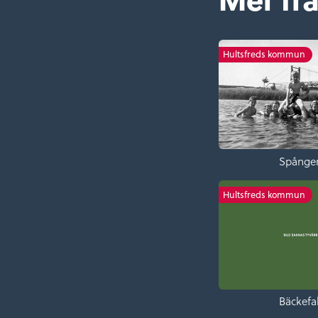
Hultsfreds kommun
Spånge
Hultsfreds kommun
Bäckefal