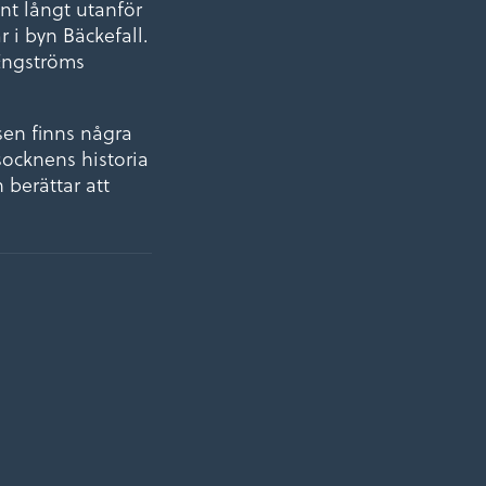
nt långt utanför
 i byn Bäckefall.
 Engströms
sen finns några
socknens historia
berättar att