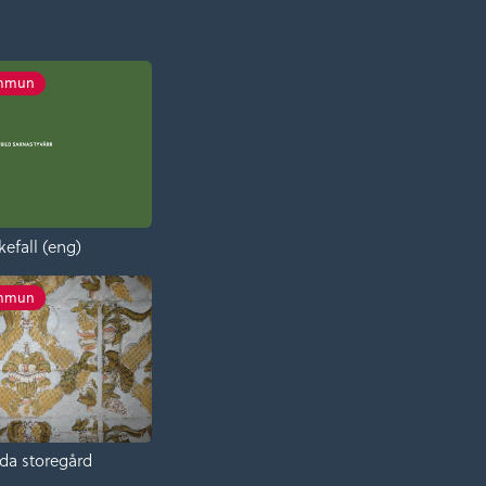
ommun
kefall (eng)
ommun
da storegård