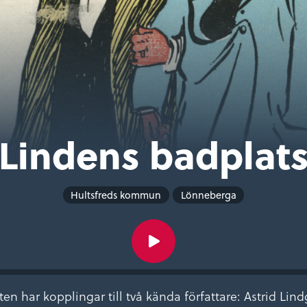
Lindens badplat
Hultsfreds kommun
Lönneberga
n har kopplingar till två kända författare: Astrid Lin