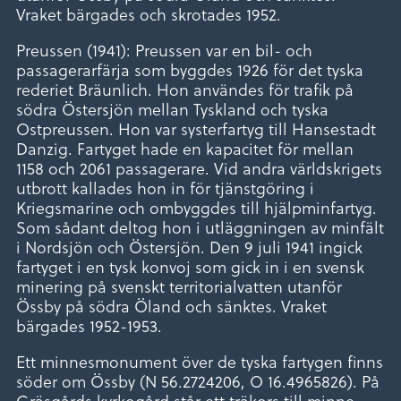
Vraket bärgades och skrotades 1952.
Preussen (1941): Preussen var en bil- och
passagerarfärja som byggdes 1926 för det tyska
rederiet Bräunlich. Hon användes för trafik på
södra Östersjön mellan Tyskland och tyska
Ostpreussen. Hon var systerfartyg till Hansestadt
Danzig. Fartyget hade en kapacitet för mellan
1158 och 2061 passagerare. Vid andra världskrigets
utbrott kallades hon in för tjänstgöring i
Kriegsmarine och ombyggdes till hjälpminfartyg.
Som sådant deltog hon i utläggningen av minfält
i Nordsjön och Östersjön. Den 9 juli 1941 ingick
fartyget i en tysk konvoj som gick in i en svensk
minering på svenskt territorialvatten utanför
Össby på södra Öland och sänktes. Vraket
bärgades 1952-1953.
Ett minnesmonument över de tyska fartygen finns
söder om Össby (N 56.2724206, O 16.4965826). På
Gräsgårds kyrkogård står ett träkors till minne