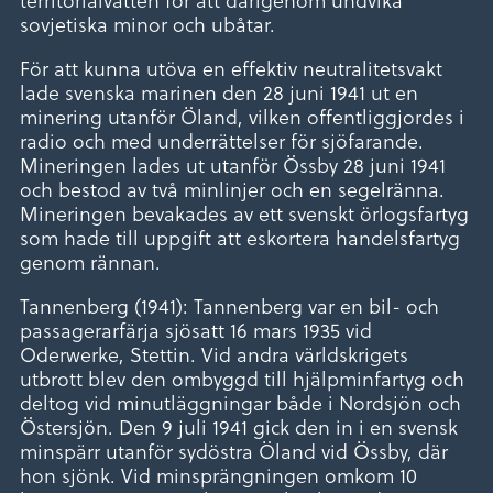
sovjetiska minor och ubåtar.
För att kunna utöva en effektiv neutralitetsvakt
lade svenska marinen den 28 juni 1941 ut en
minering utanför Öland, vilken offentliggjordes i
radio och med underrättelser för sjöfarande.
Mineringen lades ut utanför Össby 28 juni 1941
och bestod av två minlinjer och en segelränna.
Mineringen bevakades av ett svenskt örlogsfartyg
som hade till uppgift att eskortera handelsfartyg
genom rännan.
Tannenberg (1941): Tannenberg var en bil- och
passagerarfärja sjösatt 16 mars 1935 vid
Oderwerke, Stettin. Vid andra världskrigets
utbrott blev den ombyggd till hjälpminfartyg och
deltog vid minutläggningar både i Nordsjön och
Östersjön. Den 9 juli 1941 gick den in i en svensk
minspärr utanför sydöstra Öland vid Össby, där
hon sjönk. Vid minsprängningen omkom 10