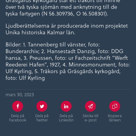
över två tyska sjömän med anknytning till de
tyska fartygen (N 56.309736, O 16.508301).
Ljudberättelserna är producerade inom projektet
Unika historiska Kalmar län.
Bilder: 1. Tannenberg till vänster, foto:
Bunderarchiv; 2. Hansestadt Danzig, foto: DDG
hansa, 3. Preussen, foto: ur Fachzeitschrift ”Werft
Reederei Hafen”, 1927, 4. Minnesmonument, foto:
Ulf Kyrling, 5. Träkors på Gräsgårds kyrkogård,
foto: Ulf Kyrling
mars 30, 2023
Dela på
Dela på
Dela på
Skicka till
Kopiera
Facebook
Twitter
Linkedin
e-post
länken