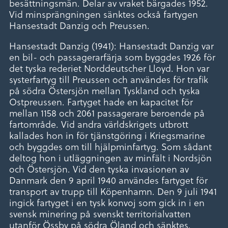
besättningsmän. Delar av vraket bärgades 1952.
Vid minsprängningen sänktes också fartygen
Hansestadt Danzig och Preussen.
Hansestadt Danzig (1941): Hansestadt Danzig var
en bil- och passagerarfärja som byggdes 1926 för
det tyska rederiet Norddeutscher Lloyd. Hon var
systerfartyg till Preussen och användes för trafik
på södra Östersjön mellan Tyskland och tyska
Ostpreussen. Fartyget hade en kapacitet för
mellan 1158 och 2061 passagerare beroende på
fartområde. Vid andra världskrigets utbrott
kallades hon in för tjänstgöring i Kriegsmarine
och byggdes om till hjälpminfartyg. Som sådant
deltog hon i utläggningen av minfält i Nordsjön
och Östersjön. Vid den tyska invasionen av
Danmark den 9 april 1940 användes fartyget för
transport av trupp till Köpenhamn. Den 9 juli 1941
ingick fartyget i en tysk konvoj som gick in i en
svensk minering på svenskt territorialvatten
utanför Össby på södra Öland och sänktes.