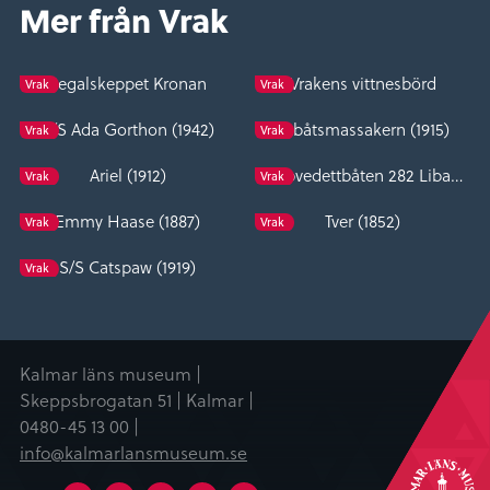
Mer från Vrak
Regalskeppet Kronan
Vrakens vittnesbörd
Vrak
Vrak
S/S Ada Gorthon (1942)
Utbåtsmassakern (1915)
Vrak
Vrak
Ariel (1912)
Hjälpvedettbåten 282 Libanon (1941)
Vrak
Vrak
Emmy Haase (1887)
Tver (1852)
Vrak
Vrak
S/S Catspaw (1919)
Vrak
Kalmar läns museum |
Skeppsbrogatan 51 | Kalmar |
0480-45 13 00 |
info@kalmarlansmuseum.se