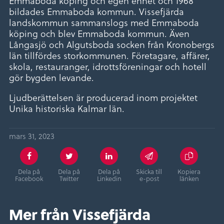
Emmaboda köping och egen enhet och 1968
bildades Emmaboda kommun. Vissefjärda
landskommun sammanslogs med Emmaboda
köping och blev Emmaboda kommun. Även
Långasjö och Algutsboda socken från Kronobergs
län tillfördes storkommunen. Företagare, affärer,
skola, restauranger, idrottsföreningar och hotell
gör bygden levande.
Ljudberättelsen är producerad inom projektet
Unika historiska Kalmar län.
mars 31, 2023
Dela på
Dela på
Dela på
Skicka till
Kopiera
Facebook
Twitter
Linkedin
e-post
länken
Mer från Vissefjärda