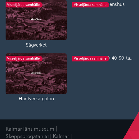
Gammalt ordenshus
Vissefjärda samhälle
Vissefjärda samhälle
Sågverket
Småbutiker på 30-40-50-talet
Vissefjärda samhälle
Vissefjärda samhälle
Hantverkargatan
Kalmar läns museum |
Skeppsbrogatan 51 | Kalmar |