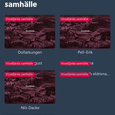
samhälle
Vissefjärda samhälle
Vissefjärda samhälle
Dollarkungen
Pell-Erik
Sjung-August
Loa-Lena
Vissefjärda samhälle
Vissefjärda samhälle
Bobinfabriken och eldrivna Kvarnen
Vissefjärda samhälle
Vissefjärda samhälle
Nils Dacke