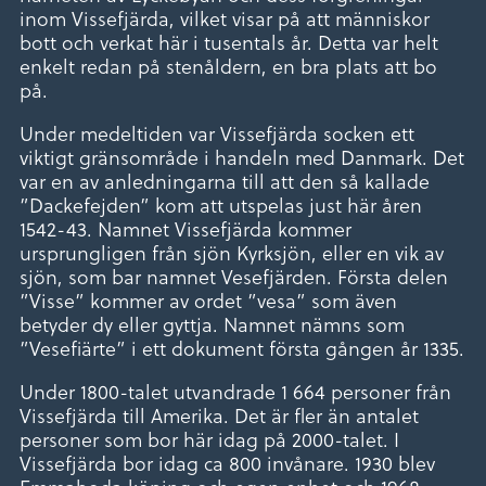
inom Vissefjärda, vilket visar på att människor
bott och verkat här i tusentals år. Detta var helt
enkelt redan på stenåldern, en bra plats att bo
på.
Under medeltiden var Vissefjärda socken ett
viktigt gränsområde i handeln med Danmark. Det
var en av anledningarna till att den så kallade
”Dackefejden” kom att utspelas just här åren
1542-43. Namnet Vissefjärda kommer
ursprungligen från sjön Kyrksjön, eller en vik av
sjön, som bar namnet Vesefjärden. Första delen
”Visse” kommer av ordet ”vesa” som även
betyder dy eller gyttja. Namnet nämns som
”Vesefiärte” i ett dokument första gången år 1335.
Under 1800-talet utvandrade 1 664 personer från
Vissefjärda till Amerika. Det är fler än antalet
personer som bor här idag på 2000-talet. I
Vissefjärda bor idag ca 800 invånare. 1930 blev