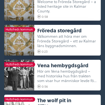
Welcome to Fröreda Storegård – a
listed heritage site in Kalmar
County.
0:58
Fröreda storegård
Hultsfreds kommun
Välkommen att höra mer om
Fröreda Storegård – ett av Kalmar
läns byggnadsminnen.
0:23
Vena hembygdsgård
Hultsfreds kommun
Hör om Vena hembygdsgård –
med historiska hus från trakten
som visar hur människor levde förr.
...
0:56
The wolf pit in
Hultsfreds kommun