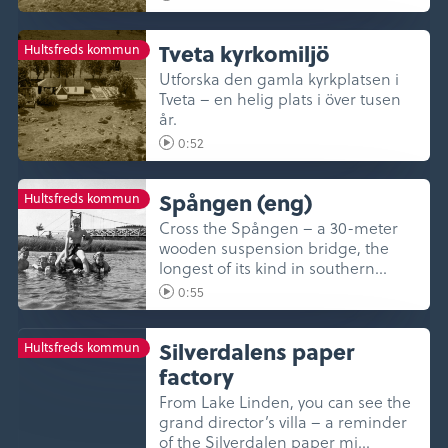
Tveta kyrkomiljö
Hultsfreds kommun
Utforska den gamla kyrkplatsen i
Tveta – en helig plats i över tusen
år.
0:52
Spången (eng)
Hultsfreds kommun
Cross the Spången – a 30-meter
wooden suspension bridge, the
longest of its kind in southern
Swed...
0:55
Silverdalens paper
Hultsfreds kommun
factory
From Lake Linden, you can see the
grand director’s villa – a reminder
of the Silverdalen paper mi...