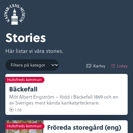
Stories
Här listar vi våra stories.
Kartvy
Listvy
Hultsfreds kommun
Bäckefall
Möt Albert Engström – född i Bäckefall 1869 och en
av Sveriges mest kända karikatyrtecknare.
1:56
Fröreda storegård (eng)
Hultsfreds kommun