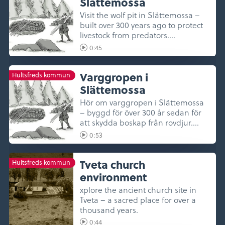
Slättemossa
Visit the wolf pit in Slättemossa –
built over 300 years ago to protect
livestock from predators....
0:45
Varggropen i
Hultsfreds kommun
Slättemossa
Hör om varggropen i Slättemossa
– byggd för över 300 år sedan för
att skydda boskap från rovdjur....
0:53
Tveta church
Hultsfreds kommun
environment
xplore the ancient church site in
Tveta – a sacred place for over a
thousand years.
0:44