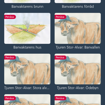
Banvaktarens brunn
Banvaktarens förråd
Penåsa
Penåsa
Banvaktarens hus
Tjuren Stor-Alvar: Banvallen
Penåsa
Penåsa
Tjuren Stor-Alvar: Stora alvaret
Tjuren Stor-Alvar: Ödebyn
Penåsa
Penåsa