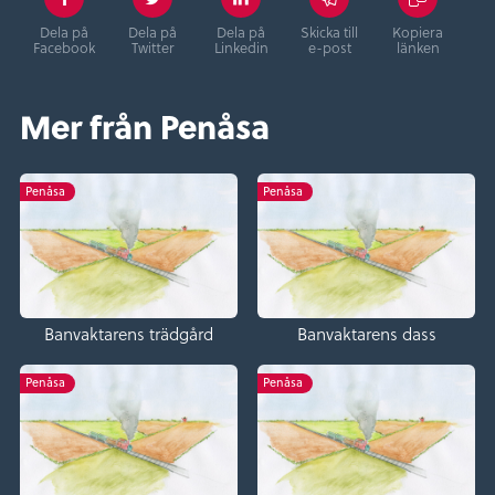
Dela på
Dela på
Dela på
Skicka till
Kopiera
Facebook
Twitter
Linkedin
e-post
länken
Mer från Penåsa
Penåsa
Penåsa
Banvaktarens trädgård
Banvaktarens dass
Penåsa
Penåsa