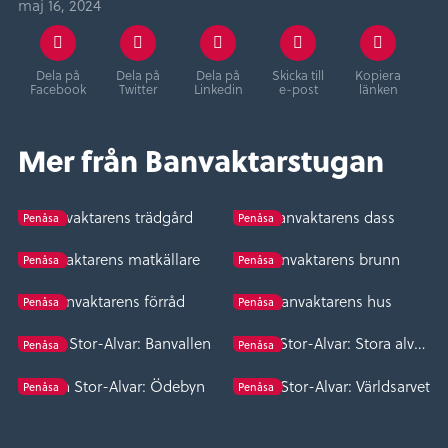
maj 16, 2024
Dela på
Dela på
Dela på
Skicka till
Kopiera
Facebook
Twitter
Linkedin
e-post
länken
Mer från Banvaktarstugan
Banvaktarens trädgård
Banvaktarens dass
Penåsa
Penåsa
Banvaktarens matkällare
Banvaktarens brunn
Penåsa
Penåsa
Banvaktarens förråd
Banvaktarens hus
Penåsa
Penåsa
Tjuren Stor-Alvar: Banvallen
Tjuren Stor-Alvar: Stora alvaret
Penåsa
Penåsa
Tjuren Stor-Alvar: Ödebyn
Tjuren Stor-Alvar: Världsarvet
Penåsa
Penåsa