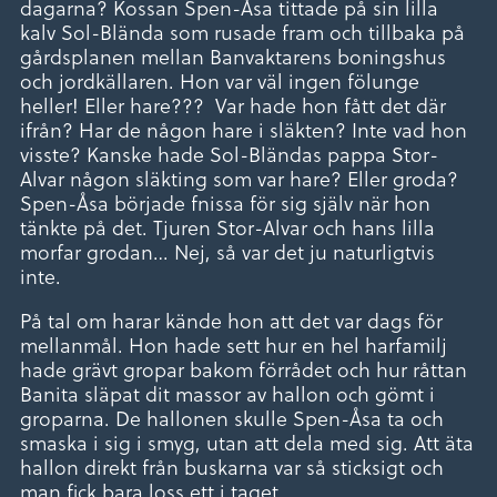
dagarna? Kossan Spen-Åsa tittade på sin lilla
kalv Sol-Blända som rusade fram och tillbaka på
gårdsplanen mellan Banvaktarens boningshus
och jordkällaren. Hon var väl ingen fölunge
heller! Eller hare??? Var hade hon fått det där
ifrån? Har de någon hare i släkten? Inte vad hon
visste? Kanske hade Sol-Bländas pappa Stor-
Alvar någon släkting som var hare? Eller groda?
Spen-Åsa började fnissa för sig själv när hon
tänkte på det. Tjuren Stor-Alvar och hans lilla
morfar grodan… Nej, så var det ju naturligtvis
inte.
På tal om harar kände hon att det var dags för
mellanmål. Hon hade sett hur en hel harfamilj
hade grävt gropar bakom förrådet och hur råttan
Banita släpat dit massor av hallon och gömt i
groparna. De hallonen skulle Spen-Åsa ta och
smaska i sig i smyg, utan att dela med sig. Att äta
hallon direkt från buskarna var så sticksigt och
man fick bara loss ett i taget.