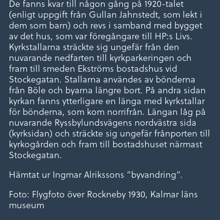
De fanns kvar till någon gång på 1920-talet
(enligt uppgift från Gullan Jahnstedt, som lekt i
dem som barn) och revs i samband med bygget
av det hus, som var föregångare till HP:s Livs.
Kyrkstallarna sträckte sig ungefär från den
nuvarande nedfarten till kyrkparkeringen och
fram till smeden Ekströms bostadshus vid
Stockegatan. Stallarna användes av bönderna
från Böle och byarna längre bort. På andra sidan
kyrkan fanns ytterligare en länga med kyrkstallar
för bönderna, som kom norrifrån. Längan låg på
nuvarande Ryssbylundsvägens nordvästra sida
(kyrksidan) och sträckte sig ungefär frånporten till
kyrkogården och fram till bostadshuset närmast
Stockegatan.
Hämtat ur Ingmar Alrikssons ”byvandring”.
Foto: Flygfoto över Rockneby 1930, Kalmar läns
museum