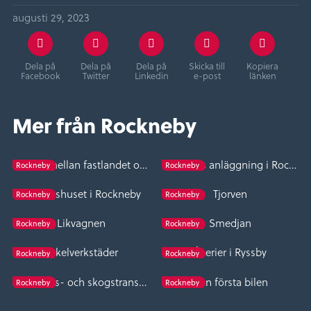
augusti 29, 2023
Dela på
Dela på
Dela på
Skicka till
Kopiera
Facebook
Twitter
Linkedin
e-post
länken
Mer från Rockneby
Posten mellan fastlandet och Öland
Skanskas anläggning i Rockneby
Rockneby
Rockneby
Stationshuset i Rockneby
Tjorven
Rockneby
Rockneby
Likvagnen
Smedjan
Rockneby
Rockneby
Cykelverkstäder
Åkerier i Ryssby
Rockneby
Rockneby
Lantbruks- och skogstransporter under 1900-talet i Ryssby socken
Den första bilen
Rockneby
Rockneby