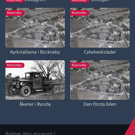
Rockneby
Rockneby
Rockneby
Rockneby
Kyrkstallarna i Rockneby
Cykelverkstäder
Rockneby
Rockneby
Åkerier i Ryssby
Den första bilen
Kalmar läns museum |