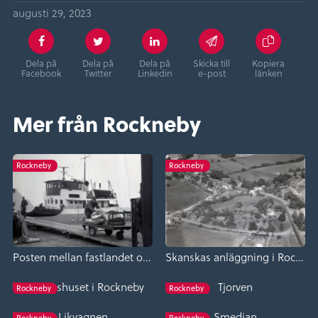
augusti 29, 2023
Dela på
Dela på
Dela på
Skicka till
Kopiera
Facebook
Twitter
Linkedin
e-post
länken
Mer från Rockneby
Rockneby
Rockneby
Posten mellan fastlandet och Öland
Skanskas anläggning i Rockneby
Stationshuset i Rockneby
Tjorven
Rockneby
Rockneby
Likvagnen
Smedjan