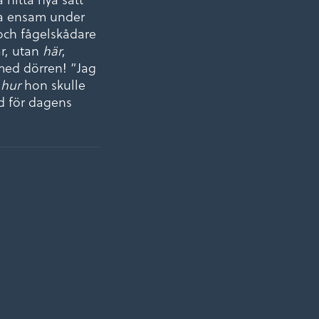
sa ensam under
och fågelskådare
är, utan
här
,
 med dörren! ”Jag
m
hur
hon skulle
d för dagens