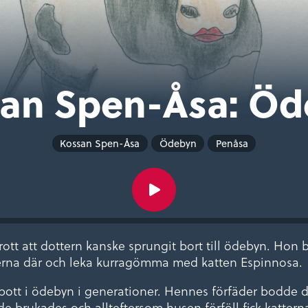
an Spen-Åsa: Ö
Kossan Spen-Åsa
Ödebyn
Penåsa
tt att dottern kanske sprungit bort till ödebyn. Hon b
erna där och leka kurragömma med katten Espinnosa.
bott i ödebyn i generationer. Hennes förfäder bodde
e brukades och allteftersom husen förföll fick katterna