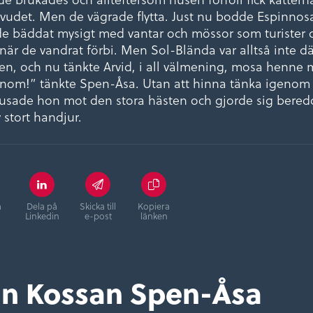
huvudet. Men de vägrade flytta. Just nu bodde Espinno
de bäddat mysigt med vantar och mössor som turister 
när de vandrat förbi. Men Sol-Blända var alltså inte d
aren, och nu tänkte Arvid, i all välmening, mosa henne
nom!” tänkte Spen-Åsa. Utan att hinna tänka igeno
usade hon mot den stora hästen och gjorde sig bered
 stort handjur.
å
Dela på
Skicka till
Kopiera
Linkedin
e-post
länken
ån Kossan Spen-Åsa