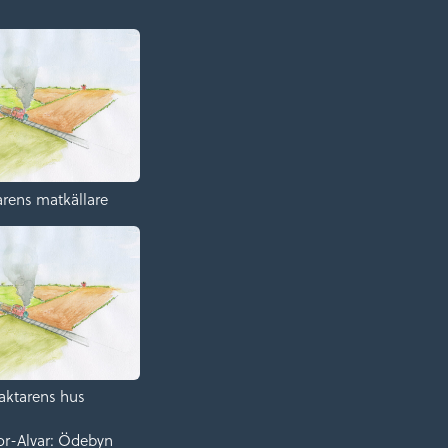
rens matkällare
aktarens hus
or-Alvar: Ödebyn