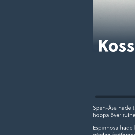
Koss
Spen-Åsa hade tro
hoppa över ruin
Espinnosa hade 
gården fortfarand