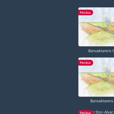
Penåsa
Banvaktarens 
Penåsa
Banvaktarens
Tjuren Stor-Alvar
Penåsa