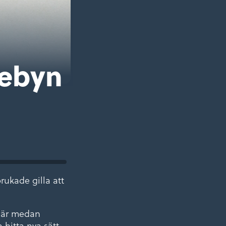
debyn
rukade gilla att
 där medan
 hitta nya sätt