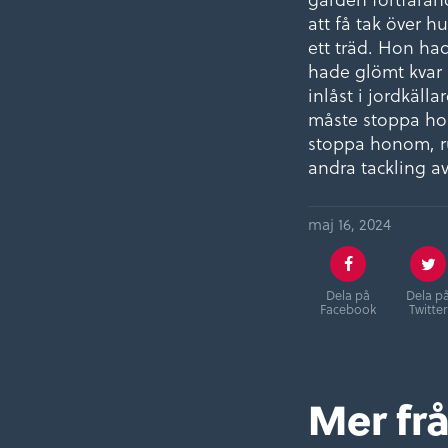
att få tak över 
ett träd. Hon ha
hade glömt kvar 
inlåst i jordkäll
måste stoppa ho
stoppa honom, r
andra tackling av
maj 16, 2024
Dela på
Dela p
Facebook
Twitter
Mer fr