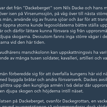
 var det från ”Dackeberget” som Nils Dacke och hans
er isen på Virserumssjön, på väg över till nästa större
män, använde sig av frusna sjöar och åar för att trans
e öppna ytorna kunde legosoldaterna bättre ställa up
r och därför lättare kunna försvara sig från upprorsm
e djupa skogarna. Dessutom fanns inga större vägar i d
rna vid den här tiden.
vudhärens marschkolonn kan uppskattningsvis ha vari
nde av många tusen soldater, kavalleri, artilleri och 
än förberedde sig för att överfalla kungens här vid n
med byggda bråtar och andra försvarsverk. Dackes avsik
splittra upp den kungliga armén i två delar där uppr
en djupa skogen och höjderna intill näset.
platsen på Dackeberget, ovanför Dackegrottan, en vac
På grund av vegetationen så rekommenderas dock ski