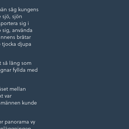
 män såg kungens
 sjö, sjön
portera sig i
p sig, använda
ännens bråtar
e tjocka djupa
t så lång som
vagnar fyllda med
äset mellan
t var
orsmännen kunde
ker panorama vy
danläggningen