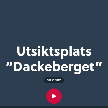
Utsiktsplats
”Dackeberget”
Virserum