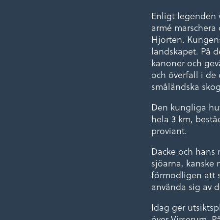
Enligt legenden
armé marschera öv
Hjorten. Kungens 
landskapet. På d
kanoner och gevä
och överfall i d
småländska skoga
Den kungliga hu
hela 3 km, beståe
proviant.
Dacke och hans m
sjöarna, kanske 
förmodligen att 
använda sig av d
Idag ger utsikts
över Virserum. 