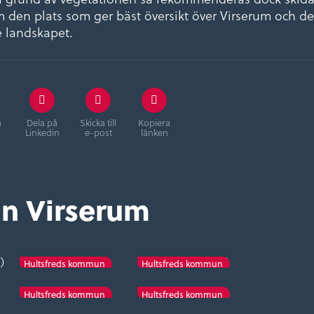
 den plats som ger bäst översikt över Virserum och de
 landskapet.
å
Dela på
Skicka till
Kopiera
Linkedin
e-post
länken
ån Virserum
)
Knallakorset
Nils Dacke (eng)
Hultsfreds kommun
Hultsfreds kommun
Dackes Feud
Dackefejden
Hultsfreds kommun
Hultsfreds kommun