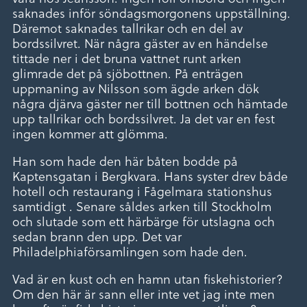
saknades inför söndagsmorgonens uppställning.
Däremot saknades tallrikar och en del av
bordssilvret. När några gäster av en händelse
tittade ner i det bruna vattnet runt arken
glimrade det på sjöbottnen. På enträgen
uppmaning av Nilsson som ägde arken dök
några djärva gäster ner till bottnen och hämtade
upp tallrikar och bordssilvret. Ja det var en fest
ingen kommer att glömma.
Han som hade den här båten bodde på
Kaptensgatan i Bergkvara. Hans syster drev både
hotell och restaurang i Fågelmara stationshus
samtidigt . Senare såldes arken till Stockholm
och slutade som ett härbärge för utslagna och
sedan brann den upp. Det var
Philadelphiaförsamlingen som hade den.
Vad är en kust och en hamn utan fiskehistorier?
Om den här är sann eller inte vet jag inte men