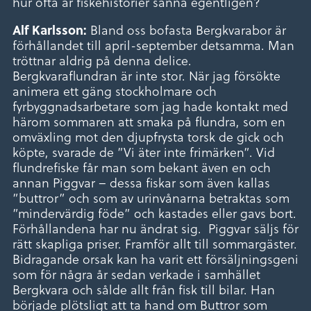
hur ofta är fiskehistorier sanna egentligen?
Bland oss bofasta Bergkvarabor är
Alf Karlsson:
förhållandet till april-september detsamma. Man
tröttnar aldrig på denna delice.
Bergkvaraflundran är inte stor. När jag försökte
animera ett gäng stockholmare och
fyrbyggnadsarbetare som jag hade kontakt med
härom sommaren att smaka på flundra, som en
omväxling mot den djupfrysta torsk de gick och
köpte, svarade de ”Vi äter inte frimärken”. Vid
flundrefiske får man som bekant även en och
annan Piggvar – dessa fiskar som även kallas
”buttror” och som av urinvånarna betraktas som
”mindervärdig föde” och kastades eller gavs bort.
Förhållandena har nu ändrat sig. Piggvar säljs för
rätt skapliga priser. Framför allt till sommargäster.
Bidragande orsak kan ha varit ett försäljningsgeni
som för några år sedan verkade i samhället
Bergkvara och sålde allt från fisk till bilar. Han
började plötsligt att ta hand om Buttror som