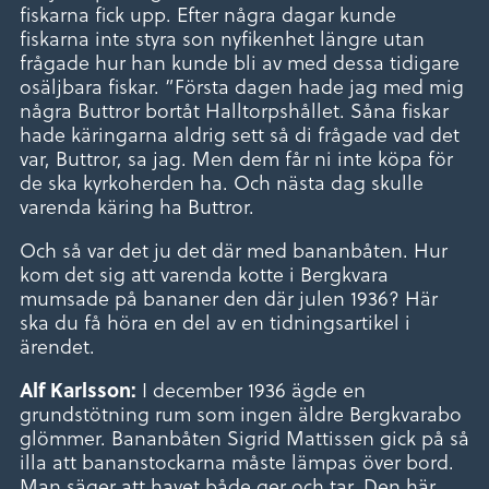
fiskarna fick upp. Efter några dagar kunde
fiskarna inte styra son nyfikenhet längre utan
frågade hur han kunde bli av med dessa tidigare
osäljbara fiskar. ”Första dagen hade jag med mig
några Buttror bortåt Halltorpshållet. Såna fiskar
hade käringarna aldrig sett så di frågade vad det
var, Buttror, sa jag. Men dem får ni inte köpa för
de ska kyrkoherden ha. Och nästa dag skulle
varenda käring ha Buttror.
Och så var det ju det där med bananbåten. Hur
kom det sig att varenda kotte i Bergkvara
mumsade på bananer den där julen 1936? Här
ska du få höra en del av en tidningsartikel i
ärendet.
I december 1936 ägde en
Alf Karlsson:
grundstötning rum som ingen äldre Bergkvarabo
glömmer. Bananbåten Sigrid Mattissen gick på så
illa att bananstockarna måste lämpas över bord.
Man säger att havet både ger och tar. Den här