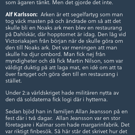
som ägaren tänkt. Men det gjorde det inte.
Arken är ett segelfartyg som man
Alf Karlsson:
tog väck masten på och ändrade om så att det
skulle bli en Noaks ark men blev en restaurang
på Dahlskär, där hopptornet är idag. Den låg vid
Victoriakajen från början när de skulle göra om
den till Noaks ark. Det var meningen att man
skulle ha djur ombord. Man fick nej från
myndigheter och då fick Martin Nilson, som var
väldigt duktig på att laga mat, en idé om att ta
över fartyget och göra den till en restaurang i
stället.
Under 2:a världskriget hade militären nytta av
den då soldaterna fick logi där i hytterna.
Sedan bjöd han in familjen Allan Jeansson på en
fest där i två dagar. Allan Jeansson var en stor
företagare i Kalmar som hade margarinfabrik. Det
var riktigt finbesök. Så här står det skrivet hur det