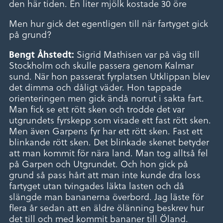
den här tiden. En liter mjölk kostade 30 öre
Men hur gick det egentligen till när fartyget gick
på grund?
Sigrid Mathisen var på väg till
Bengt Åhstedt:
Stockholm och skulle passera genom Kalmar
sund. När hon passerat fyrplatsen Utklippan blev
det dimma och dåligt väder. Hon tappade
orienteringen men gick ändå norrut i sakta fart.
Man fick se ett rött sken och trodde det var
utgrundets fyrskepp som visade ett fast rött sken.
Men även Garpens fyr har ett rött sken. Fast ett
blinkande rött sken. Det blinkade skenet betyder
att man kommit för nära land. Man tog alltså fel
på Garpen och Utgrundet. Och hon gick på
grund så pass hårt att man inte kunde dra loss
fartyget utan tvingades läkta lasten och då
slängde man bananerna överbord. Jag läste för
flera år sedan att en äldre ölänning beskrev hur
det till och med kommit bananer till Öland.