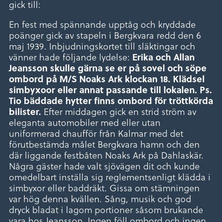
gick till:
En fest med spännande upptåg och kryddade
poänger gick av stapeln i Bergkvara redd den 6
maj 1939. Inbjudningskortet till släktingar och
vänner hade följande lydelse:
Erika och Allan
Jeansson skulle gärna se er på sovel och söpe
ombord på M/S Noaks Ark klockan 18. Klädsel
simbyxoor eller annat passande till lokalen. Ps.
Tio bäddade hytter finns ombord för tröttkörda
Efter middagen gick en strid ström av
bilister.
eleganta automobiler med eller utan
uniformerad chaufför från Kalmar med det
förutbestämda målet Bergkvara hamn och den
där liggande festbåten Noaks Ark på Dahlaskär.
Några gäster hade valt sjövägen dit och kunde
omedelbart inställa sig reglementsenligt klädda i
simbyxor eller baddräkt. Gissa om stämningen
var hög denna kvällen. Sång, musik och god
dryck bladat i lagom portioner såsom brukande
vara hos Jeansson. Ingen föll ombord och ingen