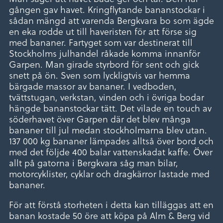
gången gav havet. Kringflytande bananstockar i
sådan mängd att varenda Bergkvara bo som ägde
en eka rodde ut till haveristen för att förse sig
med bananer. Fartyget som var destinerat till
Stockholms julhandel råkade komma innanför
Garpen. Man girade styrbord för sent och gick
snett på ön. Sven som lyckligtvis var hemma
bärgade massor av bananer. I vedboden,
tvättstugan, verkstan, vinden och i övriga bodar
hängde bananstockar tätt. Det vilade en touch av
söderhavet över Garpen där det blev många
bananer till jul medan stockholmarna blev utan.
137 000 kg bananer lämpades alltså över bord och
med det följde 400 balar vattenskadat kaffe. Över
allt på gatorna i Bergkvara såg man bilar,
motorcyklister, cyklar och dragkärror lastade med
bananer.
För att förstå storheten i detta kan tilläggas att en
banan kostade 50 öre att köpa på Alm & Berg vid