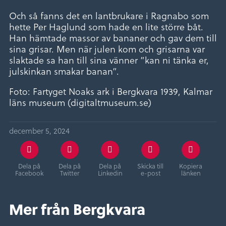
Och så fanns det en lantbrukare i Ragnabo som
hette Per Haglund som hade en lite större båt.
Han hämtade massor av bananer och gav dem till
sina grisar. Men när julen kom och grisarna var
slaktade sa han till sina vänner ”kan ni tänka er,
julskinkan smakar banan”.
Foto: Fartyget Noaks ark i Bergkvara 1939, Kalmar
läns museum (digitaltmuseum.se)
december 5, 2024
Dela på
Dela på
Dela på
Skicka till
Kopiera
Facebook
Twitter
Linkedin
e-post
länken
Mer från Bergkvara