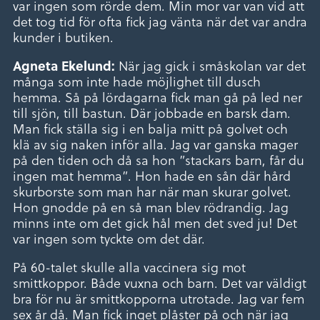
var ingen som rörde dem. Min mor var van vid att
det tog tid för ofta fick jag vänta när det var andra
kunder i butiken.
När jag gick i småskolan var det
Agneta Ekelund:
många som inte hade möjlighet till dusch
hemma. Så på lördagarna fick man gå på led ner
till sjön, till bastun. Där jobbade en barsk dam.
Man fick ställa sig i en balja mitt på golvet och
klä av sig naken inför alla. Jag var ganska mager
på den tiden och då sa hon ”stackars barn, får du
ingen mat hemma”. Hon hade en sån där hård
skurborste som man har när man skurar golvet.
Hon gnodde på en så man blev rödrandig. Jag
minns inte om det gick hål men det sved ju! Det
var ingen som tyckte om det där.
På 60-talet skulle alla vaccinera sig mot
smittkoppor. Både vuxna och barn. Det var väldigt
bra för nu är smittkopporna utrotade. Jag var fem
sex år då. Man fick inget plåster på och när jag