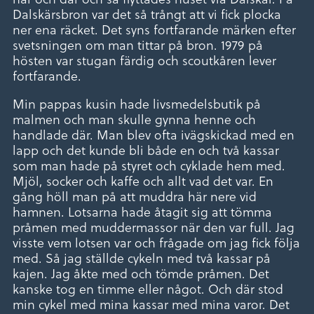
Dalskärsbron var det så trångt att vi fick plocka
ner ena räcket. Det syns fortfarande märken efter
svetsningen om man tittar på bron. 1979 på
hösten var stugan färdig och scoutkåren lever
fortfarande.
Min pappas kusin hade livsmedelsbutik på
malmen och man skulle gynna henne och
handlade där. Man blev ofta ivägskickad med en
lapp och det kunde bli både en och två kassar
som man hade på styret och cyklade hem med.
Mjöl, socker och kaffe och allt vad det var. En
gång höll man på att muddra här nere vid
hamnen. Lotsarna hade åtagit sig att tömma
pråmen med muddermassor när den var full. Jag
visste vem lotsen var och frågade om jag fick följa
med. Så jag ställde cykeln med två kassar på
kajen. Jag åkte med och tömde pråmen. Det
kanske tog en timme eller något. Och där stod
min cykel med mina kassar med mina varor. Det