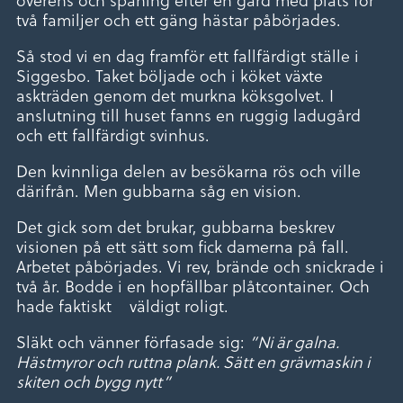
två familjer och ett gäng hästar påbörjades.
Så stod vi en dag framför ett fallfärdigt ställe i
Siggesbo. Taket böljade och i köket växte
askträden genom det murkna köksgolvet. I
anslutning till huset fanns en ruggig ladugård
och ett fallfärdigt svinhus.
Den kvinnliga delen av besökarna rös och ville
därifrån. Men gubbarna såg en vision.
Det gick som det brukar, gubbarna beskrev
visionen på ett sätt som fick damerna på fall.
Arbetet påbörjades. Vi rev, brände och snickrade i
två år. Bodde i en hopfällbar plåtcontainer. Och
hade faktiskt väldigt roligt.
Släkt och vänner förfasade sig:
”Ni är galna.
Hästmyror och ruttna plank. Sätt en grävmaskin i
skiten och bygg nytt”