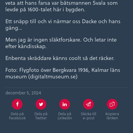
veta att hans farsa var båtsmannen Svala som
levde på 1600-talet här i bygden.
Ett snäpp till och vi närmar oss Dacke och hans
gäng…
Men jag är ingen släktforskare. Och letar inte
efter kändisskap.
Enbenta skräddare känns coolt så det räcker.
Foto: Flygfoto över Bergkvara 1936, Kalmar läns
museum (digitaltmuseum.se)
december 5, 2024
Dela på
Dela på
Dela på
Skicka till
Kopiera
Facebook
Twitter
Linkedin
e-post
länken