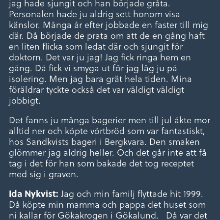
jag hade sjungit och han började gråta.
Personalen hade ju aldrig sett honom visa
känslor. Många år efter jobbade en faster till mig
där. Då började de prata om att de en gång haft
en liten flicka som ledat där och sjungit för
doktorn. Det var ju jag! Jag fick ringa hem en
gång. Då fick vi smyga ut för jag låg ju på
isolering. Men jag bara grät hela tiden. Mina
föräldrar tyckte också det var väldigt väldigt
jobbigt.
Det fanns ju många bagerier men till jul åkte mor
alltid ner och köpte vörtbröd som var fantastiskt,
hos Sandkvists bageri i Bergkvara. Den smaken
glömmer jag aldrig heller. Och det går inte att få
tag i det för han som bakade det tog receptet
med sig i graven.
Jag och min familj flyttade hit 1999.
Ida Nykvist:
Då köpte min mamma och pappa det huset som
ni kallar för Gökakrogen i Gökalund. Då var det