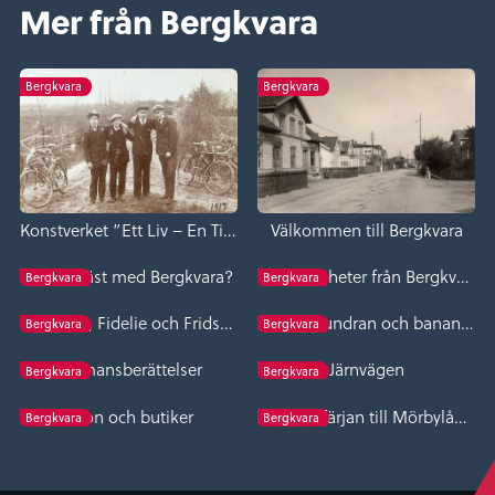
Mer från Bergkvara
Bergkvara
Bergkvara
Konstverket ”Ett Liv – En Tid”
Välkommen till Bergkvara
Vad är bäst med Bergkvara?
Personligheter från Bergkvara
Bergkvara
Bergkvara
Fias krog, Fidelie och Fridshyttan
Arken, Flundran och bananbåten
Bergkvara
Bergkvara
Sjömansberättelser
Järnvägen
Bergkvara
Bergkvara
Silon och butiker
Järnvägsfärjan till Mörbylånga
Bergkvara
Bergkvara