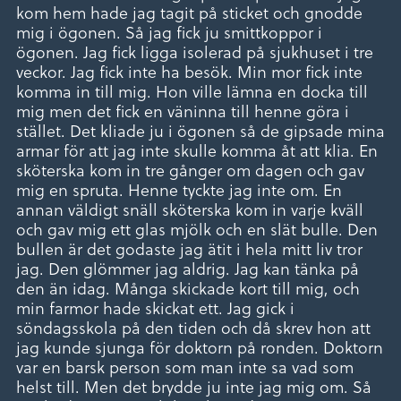
kom hem hade jag tagit på sticket och gnodde
mig i ögonen. Så jag fick ju smittkoppor i
ögonen. Jag fick ligga isolerad på sjukhuset i tre
veckor. Jag fick inte ha besök. Min mor fick inte
komma in till mig. Hon ville lämna en docka till
mig men det fick en väninna till henne göra i
stället. Det kliade ju i ögonen så de gipsade mina
armar för att jag inte skulle komma åt att klia. En
sköterska kom in tre gånger om dagen och gav
mig en spruta. Henne tyckte jag inte om. En
annan väldigt snäll sköterska kom in varje kväll
och gav mig ett glas mjölk och en slät bulle. Den
bullen är det godaste jag ätit i hela mitt liv tror
jag. Den glömmer jag aldrig. Jag kan tänka på
den än idag. Många skickade kort till mig, och
min farmor hade skickat ett. Jag gick i
söndagsskola på den tiden och då skrev hon att
jag kunde sjunga för doktorn på ronden. Doktorn
var en barsk person som man inte sa vad som
helst till. Men det brydde ju inte jag mig om. Så