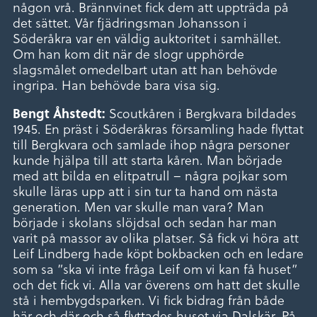
någon vrå. Brännvinet fick dem att uppträda på
det sättet. Vår fjädringsman Johansson i
Söderåkra var en väldig auktoritet i samhället.
Om han kom dit när de slogr upphörde
slagsmålet omedelbart utan att han behövde
ingripa. Han behövde bara visa sig.
Scoutkåren i Bergkvara bildades
Bengt Åhstedt:
1945. En präst i Söderåkras församling hade flyttat
till Bergkvara och samlade ihop några personer
kunde hjälpa till att starta kåren. Man började
med att bilda en elitpatrull – några pojkar som
skulle läras upp att i sin tur ta hand om nästa
generation. Men var skulle man vara? Man
började i skolans slöjdsal och sedan har man
varit på massor av olika platser. Så fick vi höra att
Leif Lindberg hade köpt bokbacken och en ledare
som sa ”ska vi inte fråga Leif om vi kan få huset”
och det fick vi. Alla var överens om hatt det skulle
stå i hembygdsparken. Vi fick bidrag från både
här och där och så flyttades huset via Dalskär. På