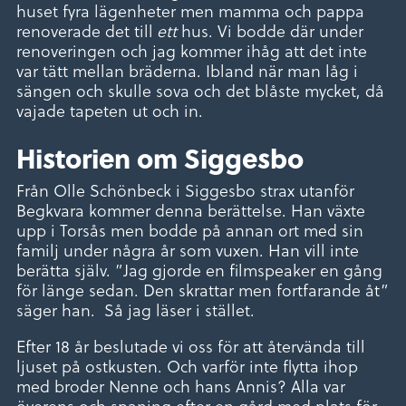
huset fyra lägenheter men mamma och pappa
renoverade det till
ett
hus. Vi bodde där under
renoveringen och jag kommer ihåg att det inte
var tätt mellan bräderna. Ibland när man låg i
sängen och skulle sova och det blåste mycket, då
vajade tapeten ut och in.
Historien om Siggesbo
Från Olle Schönbeck i Siggesbo strax utanför
Begkvara kommer denna berättelse. Han växte
upp i Torsås men bodde på annan ort med sin
familj under några år som vuxen. Han vill inte
berätta själv. ”Jag gjorde en filmspeaker en gång
för länge sedan. Den skrattar men fortfarande åt”
säger han. Så jag läser i stället.
Efter 18 år beslutade vi oss för att återvända till
ljuset på ostkusten. Och varför inte flytta ihop
med broder Nenne och hans Annis? Alla var
överens och spaning efter en gård med plats för