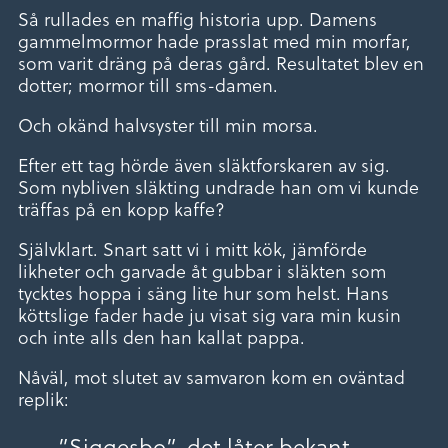
Så rullades en maffig historia upp. Damens
gammelmormor hade prasslat med min morfar,
som varit dräng på deras gård. Resultatet blev en
dotter; mormor till sms-damen.
Och okänd halvsyster till min morsa.
Efter ett tag hörde även släktforskaren av sig.
Som nybliven släkting undrade han om vi kunde
träffas på en kopp kaffe?
Självklart. Snart satt vi i mitt kök, jämförde
likheter och garvade åt gubbar i släkten som
tycktes hoppa i säng lite hur som helst. Hans
köttslige fader hade ju visat sig vara min kusin
och inte alls den han kallat pappa.
Nåväl, mot slutet av samvaron kom en oväntad
replik:
”Siggesbo”, det låter bekant,