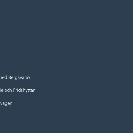
 med Bergkvara?
lie och Fridshyttan
nvägen