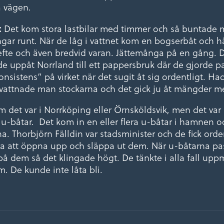
 vägen.
:
Det kom stora lastbilar med timmer och så buntade 
ingar runt. När de låg i vattnet kom en bogserbåt och
efte och även bredvid varan. Jättemånga på en gång. D
de uppåt Norrland till ett pappersbruk där de gjorde 
onsistens” på virket när det sugit åt sig ordentligt. H
vattnade man stockarna och det gick ju åt mängder m
m det var i Norrköping eller Örnsköldsvik, men det var
 u-båtar. Det kom in en eller flera u-båtar i hamnen o
a. Thorbjörn Fälldin var stadsminister och de fick orde
gna att öppna upp och släppa ut dem. När u-båtarna p
på dem så det klingade högt. De tänkte i alla fall 
m. De kunde inte låta bli.