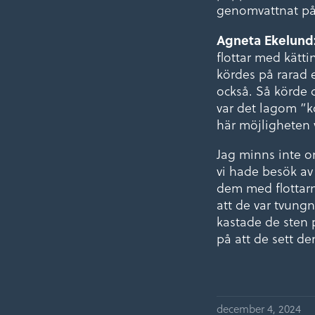
genomvattnat på
Agneta Ekelund
flottar med kätt
kördes på rarad 
också. Så körde 
var det lagom ”k
här möjligheten 
Jag minns inte o
vi hade besök av
dem med flottarn
att de var tvun
kastade de sten 
på att de sett de
december 4, 2024