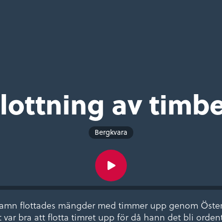
lottning av timb
Bergkvara
hamn flottades mängder med timmer upp genom Östersj
var bra att flotta timret upp för då hann det bli ordent