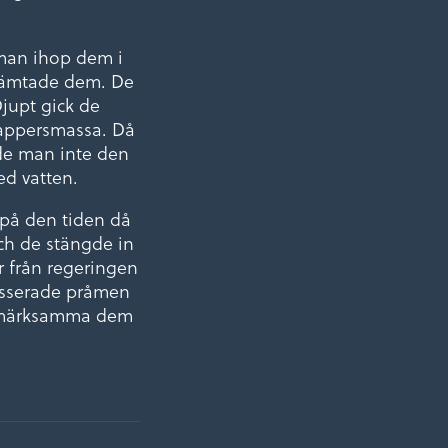
man ihop dem i
 hämtade dem. De
jupt gick de
pappersmassa. Då
ade man inte den
ed vatten.
 på den tiden då
ch de stängde in
r från regeringen
asserade pråmen
uppmärksamma dem