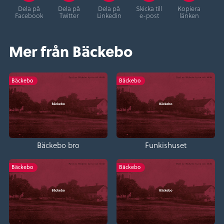
Dela på
Dela på
Dela på
Skicka till
Kopiera
Facebook
Twitter
Linkedin
e-post
länken
Mer från Bäckebo
Bäckebo
Bäckebo
Bäckebo bro
Funkishuset
Bäckebo
Bäckebo