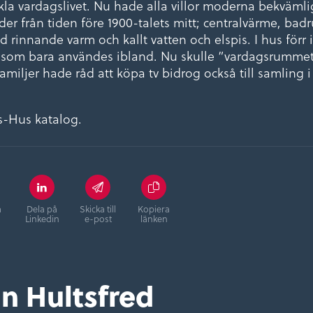
nkla vardagslivet. Nu hade alla villor moderna bekväml
der från tiden före 1900-talets mitt; centralvärme, bad
rinnande varm och kallt vatten och elspis. I hus förr
” som bara användes ibland. Nu skulle ”vardagsrumme
miljer hade råd att köpa tv bidrog också till samling i
ds-Hus katalog.
å
Dela på
Skicka till
Kopiera
Linkedin
e-post
länken
n Hultsfred