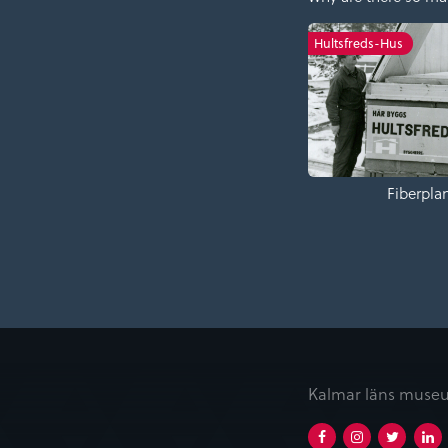
Hultsfreds-Hus
Fiberpla
Kalmar läns museu
Facebook
Instagram
Twitt