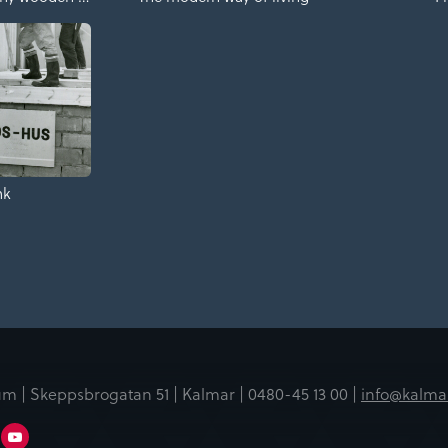
nk
m | Skeppsbrogatan 51 | Kalmar |
0480-45 13 00 |
info@kalma
er
Linkedin
Youtube