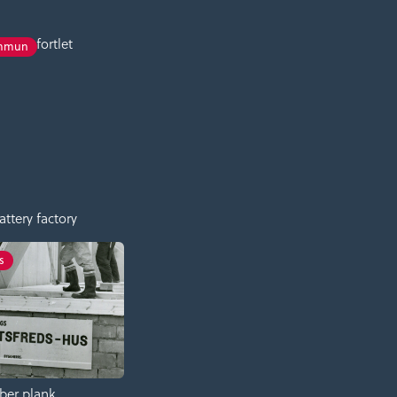
es XI fortlet
ommun
attery factory
s
iber plank