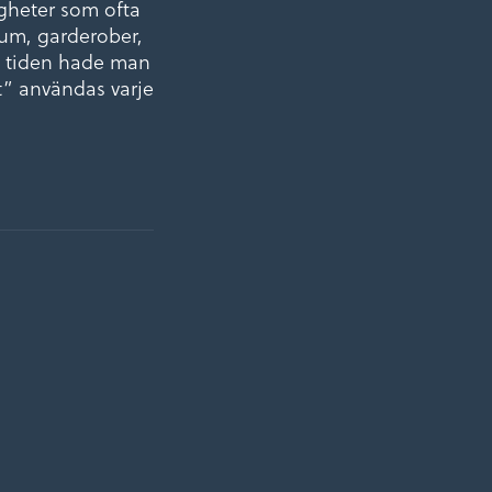
igheter som ofta
rum, garderober,
 i tiden hade man
t” användas varje