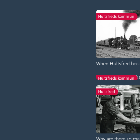
Hultsfreds kommun
Karl XI sk
Hultsfreds kommun
Hultsfred