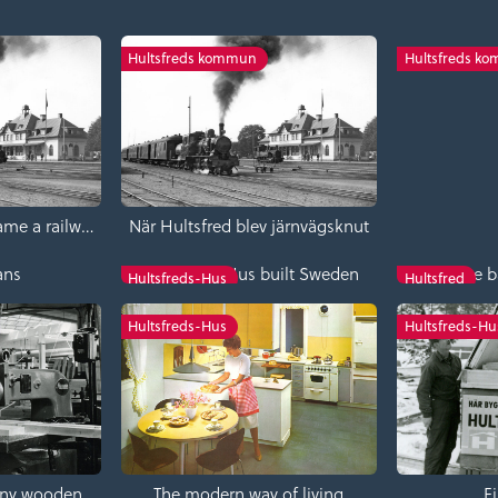
Charl
Hultsfreds kommun
Hultsfreds k
When Hultsfred became a railway junction
När Hultsfred blev järnvägsknut
ans
Hultsfreds-Hus built Sweden
The b
Hultsfreds-Hus
Hultsfred
Hultsfreds-Hus
Hultsfreds-Hu
Why are there so many wooden house factories in Småland?
The modern way of living
F