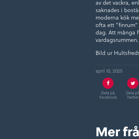
av det vackra, e
saknades i bostä
moderna kök med 
ofta ett ”finrum
dag. Att många fa
vardagsrummen.
Bild ur Hultsfre
april 10, 2025
Dela på
Dela p
Facebook
Twitter
Mer frå