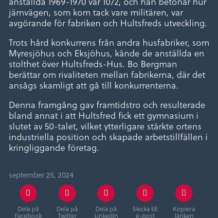
anställda 1969-1970 var 1072, och han betonar hur
järnvägen, som kom tack vare militären, var
avgörande för fabriken och Hultsfreds utveckling.
Trots hård konkurrens från andra husfabriker, som
Myresjöhus och Eksjöhus, kände de anställda en
stolthet över Hultsfreds-Hus. Bo Bergman
berättar om rivaliteten mellan fabrikerna, där det
ansågs skamligt att gå till konkurrenterna.
Denna framgång gav framtidstro och resulterade
bland annat i att Hultsfred fick ett gymnasium i
slutet av 50-talet, vilket ytterligare stärkte ortens
industriella position och skapade arbetstillfällen i
kringliggande företag.
september 25, 2024
Dela på
Dela på
Dela på
Skicka till
Kopiera
Facebook
Twitter
Linkedin
e-post
länken