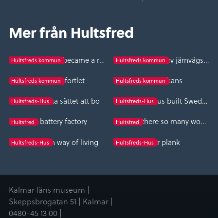
Mer från Hultsfred
When Hultsfred became a railway junction
När Hultsfred blev järnvägsknut
Hultsfreds kommun
Hultsfreds kommun
Charles XI fortlet
Karl XI skans
Hultsfreds kommun
Hultsfreds kommun
Det moderna sättet att bo
Hultsfreds-Hus built Sweden
Hultsfreds-Hus
Hultsfreds-Hus
The battery factory
Why are there so many wooden house factories in Småland?
Hultsfred
Hultsfred
The modern way of living
Fiber plank
Hultsfreds-Hus
Hultsfreds-Hus
Kalmar läns museum |
Skeppsbrogatan 51 | Kalmar |
0480-45 13 00 |