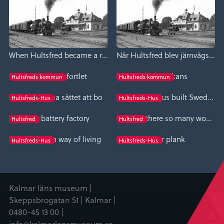
When Hultsfred became a railway junction
När Hultsfred blev järnvägsknut
Charles XI fortlet
Karl XI skans
Hultsfreds kommun
Hultsfreds kommun
Det moderna sättet att bo
Hultsfreds-Hus built Sweden
Hultsfreds-Hus
Hultsfreds-Hus
The battery factory
Why are there so many wooden house factories in Småland?
Hultsfred
Hultsfred
The modern way of living
Fiber plank
Hultsfreds-Hus
Hultsfreds-Hus
Kalmar läns museum |
Skeppsbrogatan 51 | Kalmar |
0480-45 13 00 |