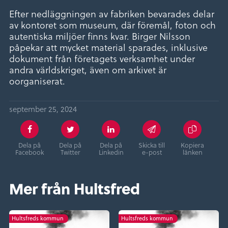
Efter nedläggningen av fabriken bevarades delar
av kontoret som museum, där föremål, foton och
autentiska miljöer finns kvar. Birger Nilsson
påpekar att mycket material sparades, inklusive
dokument från företagets verksamhet under
andra världskriget, även om arkivet är
oorganiserat.
september 25, 2024
Dela på
Dela på
Dela på
Skicka till
Kopiera
Facebook
Twitter
Linkedin
e-post
länken
Mer från Hultsfred
Hultsfreds kommun
Hultsfreds kommun