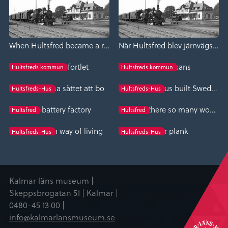
When Hultsfred became a railway junction
När Hultsfred blev järnvägsknut
Charles XI fortlet
Karl XI skans
Hultsfreds kommun
Hultsfreds kommun
Det moderna sättet att bo
Hultsfreds-Hus built Sweden
Hultsfreds-Hus
Hultsfreds-Hus
The battery factory
Why are there so many wooden house factories in Småland?
Hultsfred
Hultsfred
The modern way of living
Fiber plank
Hultsfreds-Hus
Hultsfreds-Hus
Kalmar läns museum |
Skeppsbrogatan 51 | Kalmar |
0480-45 13 00 |
info@kalmarlansmuseum.se