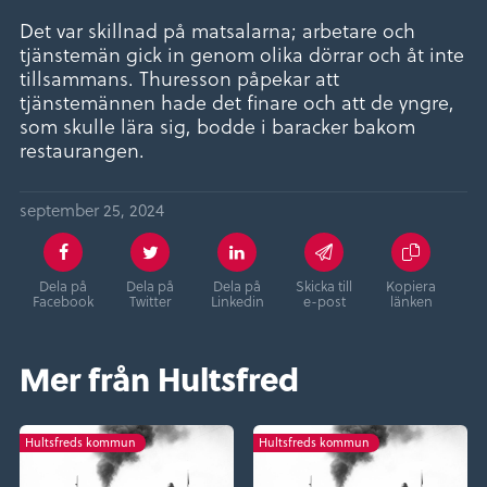
Det var skillnad på matsalarna; arbetare och
tjänstemän gick in genom olika dörrar och åt inte
tillsammans. Thuresson påpekar att
tjänstemännen hade det finare och att de yngre,
som skulle lära sig, bodde i baracker bakom
restaurangen.
september 25, 2024
Dela på
Dela på
Dela på
Skicka till
Kopiera
Facebook
Twitter
Linkedin
e-post
länken
Mer från Hultsfred
Hultsfreds kommun
Hultsfreds kommun